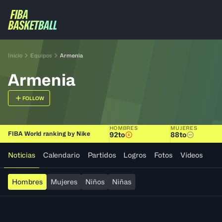
Inicio
Equipos
Armenia
Armenia
FOLLOW
HOMBRES
MUJERES
FIBA World ranking by Nike
92to
88to
Noticias
Calendario
Partidos
Logros
Fotos
Vídeos
Hombres
Mujeres
Niños
Niñas