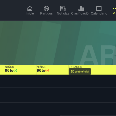
Inicio
Partidos
Noticias
Clasificación
Calendario
M
A
NIÑOS
NIÑAS
ENLACES
96to
96to
Web oficial