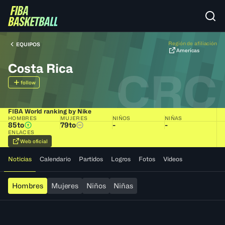
Región de afiliación
EQUIPOS
Americas
Costa Rica
CRC
follow
FIBA World ranking by Nike
HOMBRES
MUJERES
NIÑOS
NIÑAS
85to
79to
-
-
ENLACES
Web oficial
Noticias
Calendario
Partidos
Logros
Fotos
Vídeos
Hombres
Mujeres
Niños
Niñas