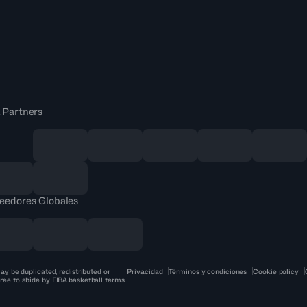
 Partners
eedores Globales
ay be duplicated, redistributed or
Privacidad
Términos y condiciones
Cookie policy
ree to abide by FIBA.basketball terms