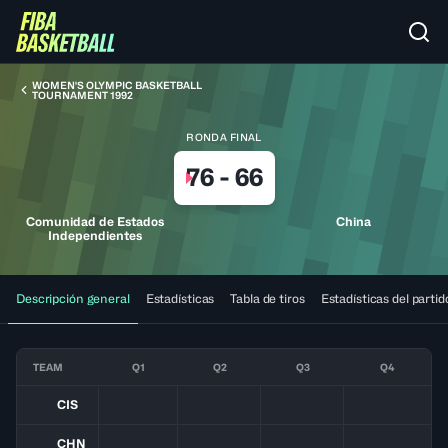
WOMEN'S OLYMPIC BASKETBALL
TOURNAMENT 1992
RONDA FINAL
76
-
66
Comunidad de Estados
China
Independientes
Descripción general
Estadísticas
Tabla de tiros
Estadísticas del partid
TEAM
Q1
Q2
Q3
Q4
CIS
CHN