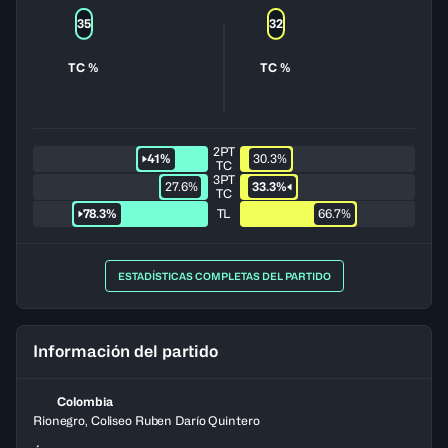
35
32
TC %
TC %
2PT
41%
30.3%
TC
3PT
27.6%
33.3%
TC
78.3%
TL
66.7%
ESTADÍSTICAS COMPLETAS DEL PARTIDO
Información del partido
Colombia
Rionegro, Coliseo Ruben Darío Quintero