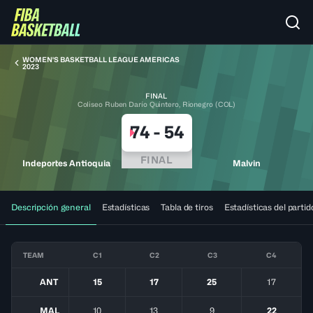
WOMEN'S BASKETBALL LEAGUE AMERICAS
2023
FINAL
Coliseo Ruben Darío Quintero, Rionegro (COL)
74
-
54
FINAL
Indeportes Antioquia
Malvin
Descripción general
Estadísticas
Tabla de tiros
Estadísticas del partid
TEAM
C1
C2
C3
C4
ANT
15
17
25
17
MAL
10
13
9
22