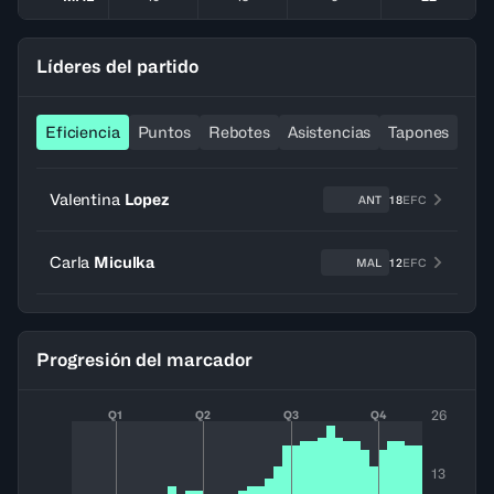
Líderes del partido
Eficiencia
Puntos
Rebotes
Asistencias
Tapones
Ro
Valentina
Lopez
ANT
18
EFC
Carla
Miculka
MAL
12
EFC
Progresión del marcador
26
Q1
Q2
Q3
Q4
13