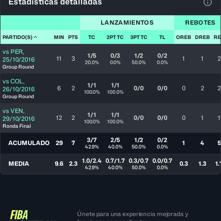
Estadísticas detalladas
Ver 
LANZAMIENTOS
REBOTES
PARTIDO(S)
MIN
PTS
TC
2PT TC
3PT TC
TL
OREB
DREB
RE
vs
PER
,
1/5
0/3
1/2
0/2
11
3
1
1
2
25/10/2016
20.0%
0.0%
50.0%
0.0%
Group Round
vs
COL
,
1/1
1/1
6
2
0/0
0/0
0
2
2
26/10/2016
100.0%
100.0%
Group Round
vs
VEN
,
1/1
1/1
12
2
0/0
0/0
0
1
1
29/10/2016
100.0%
100.0%
Ronda Final
3/7
2/5
1/2
0/2
ACUMULADO
29
7
1
4
5
42.9%
40.0%
50.0%
0.0%
1.0/2.4
0.7/1.7
0.3/0.7
0.0/0.7
MEDIA
9.6
2.3
0.3
1.3
1.
42.9%
40.0%
50.0%
0.0%
Únete para una experiencia mejorada y