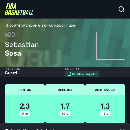
SOUTH AMERICAN U15 CHAMPIONSHIP 2016
20
#
Sebastian
URU
Sosa
POSICIÓN
ENLACES
Guard
Perfil del Jugador
PUNTOS
REBOTES
ASISTENCIAS
2.3
1.7
1.3
74to
66to
19to