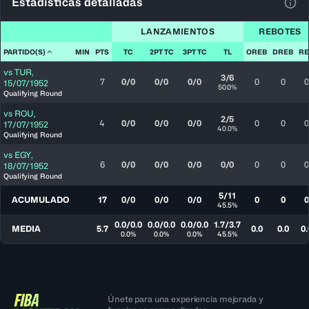
Estadísticas detalladas
Ver 
LANZAMIENTOS
REBOTES
PARTIDO(S)
MIN
PTS
TC
2PT TC
3PT TC
TL
OREB
DREB
RE
vs
TUR
,
3/6
7
0/0
0/0
0/0
0
0
0
15/07/1952
50.0%
Qualifying Round
vs
ROU
,
2/5
4
0/0
0/0
0/0
0
0
0
17/07/1952
40.0%
Qualifying Round
vs
EGY
,
6
0/0
0/0
0/0
0/0
0
0
0
18/07/1952
Qualifying Round
5/11
ACUMULADO
17
0/0
0/0
0/0
0
0
0
45.5%
0.0/0.0
0.0/0.0
0.0/0.0
1.7/3.7
MEDIA
5.7
0.0
0.0
0.
0.0%
0.0%
0.0%
45.5%
Únete para una experiencia mejorada y