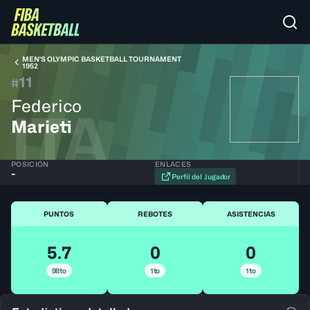
MEN'S OLYMPIC BASKETBALL TOURNAMENT
1952
11
#
Federico
ITA
Marieti
POSICIÓN
ENLACES
-
Perfil del Jugador
PUNTOS
REBOTES
ASISTENCIAS
5.7
0
0
98to
1to
1to