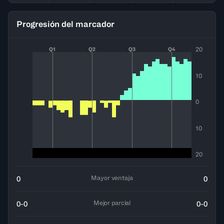
Progresión del marcador
20
Q1
Q2
Q3
Q4
10
0
10
20
Mayor ventaja
0
0
Mejor parcial
0-0
0-0