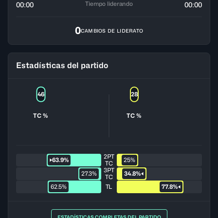
Tiempo liderando
00:00
00:00
0
CAMBIOS DE LIDERATO
Estadísticas del partido
46
28
TC %
TC %
2PT
63.9%
25%
TC
3PT
27.3%
34.8%
TC
62.5%
TL
77.8%
ESTADÍSTICAS COMPLETAS DEL PARTIDO