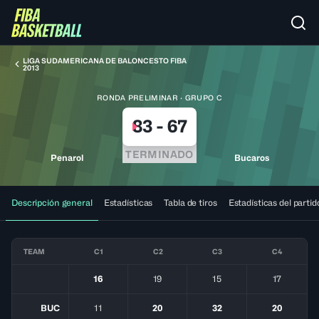
LIGA SUDAMERICANA DE BALONCESTO FIBA
2013
RONDA PRELIMINAR · GRUPO C
83
-
67
TERMINADO
Penarol
Bucaros
Descripción general
Estadísticas
Tabla de tiros
Estadísticas del partid
TEAM
C1
C2
C3
C4
16
19
15
17
BUC
11
20
32
20