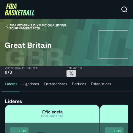
FIBA WOMEN'S OLYMPIC QUALIFYING
TOURNAMENT 2020
Great Britain
GBR
VICTORIA/DERROTA
ENLACES
0
/
3
Líderes
Jugadores
Entrenadores
Partidos
Estadísticas
Líderes
Eficiencia
POR PARTIDO
GBR
GBR