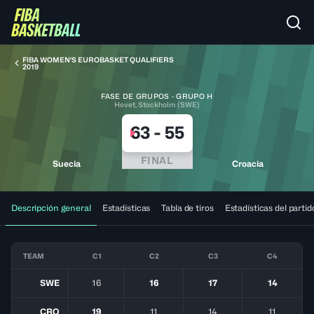
FIBA WOMEN'S EUROBASKET QUALIFIERS
2019
FASE DE GRUPOS · GRUPO H
Hovet, Stockholm (SWE)
63
-
55
FINAL
Suecia
Croacia
Descripción general
Estadísticas
Tabla de tiros
Estadísticas del partid
TEAM
C1
C2
C3
C4
SWE
16
16
17
14
CRO
19
11
14
11