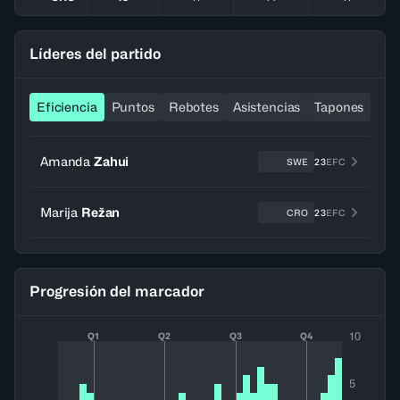
Líderes del partido
Eficiencia
Puntos
Rebotes
Asistencias
Tapones
Ro
Amanda
Zahui
SWE
23
EFC
Marija
Režan
CRO
23
EFC
Progresión del marcador
10
Q1
Q2
Q3
Q4
5