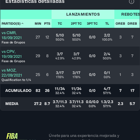
Estadísticas detalladas
Ver 
LANZAMIENTOS
REBOTE
PARTIDO(S)
MIN
PTS
TC
2PT TC
3PT TC
TL
OREB
DREB
vs
CMR
,
5/10
5/10
2/2
27
12
0/0
3
7
18/09/2021
50.0%
50.0%
100.0%
Fase de Grupos
vs
CPV
,
3/7
3/7
2/4
29
8
0/0
3
7
19/09/2021
42.9%
42.9%
50.0%
Fase de Grupos
vs
MOZ
,
3/17
3/17
0/1
25
6
0/0
1
3
22/09/2021
17.6%
17.6%
0.0%
Qualification to 1/4
11/34
11/34
4/7
ACUMULADO
82
26
0/0
7
17
32.4%
32.4%
57.1%
3.7/11.3
3.7/11.3
0.0/0.0
1.3/2.3
MEDIA
27.2
8.7
2.3
5.7
32.4%
32.4%
0.0%
57.1%
Únete para una experiencia mejorada y