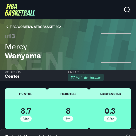
FIBA WOMEN'S AFROBASKET 2021
13
#
Mercy
KEN
Wanyama
POSICIÓN
ENLACES
Center
Perfil del Jugador
PUNTOS
REBOTES
ASISTENCIAS
8.7
8
0.3
31to
7to
102to