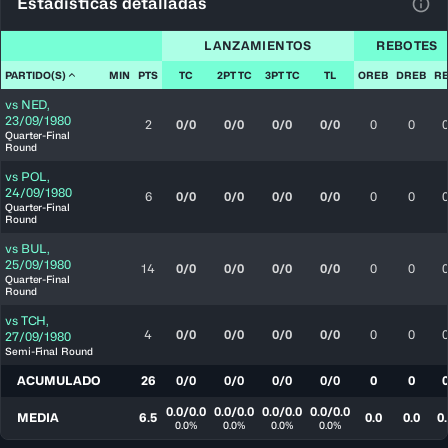
Estadísticas detalladas
Ver 
LANZAMIENTOS
REBOTES
PARTIDO(S)
MIN
PTS
TC
2PT TC
3PT TC
TL
OREB
DREB
R
vs
NED
,
23/09/1980
2
0/0
0/0
0/0
0/0
0
0
Quarter-Final
Round
vs
POL
,
24/09/1980
6
0/0
0/0
0/0
0/0
0
0
Quarter-Final
Round
vs
BUL
,
25/09/1980
14
0/0
0/0
0/0
0/0
0
0
Quarter-Final
Round
vs
TCH
,
4
0/0
0/0
0/0
0/0
0
0
27/09/1980
Semi-Final Round
ACUMULADO
26
0/0
0/0
0/0
0/0
0
0
0.0/0.0
0.0/0.0
0.0/0.0
0.0/0.0
MEDIA
6.5
0.0
0.0
0.
0.0%
0.0%
0.0%
0.0%