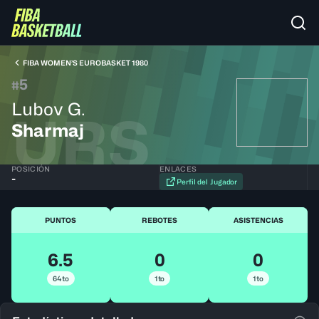
FIBA WOMEN’S EUROBASKET 1980
5
#
Lubov G.
URS
Sharmaj
POSICIÓN
ENLACES
-
Perfil del Jugador
PUNTOS
REBOTES
ASISTENCIAS
6.5
0
0
64to
1to
1to