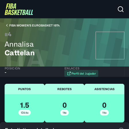
FIBA WOMEN’S EUROBASKET 1974
4
#
Annalisa
ITA
Cattelan
POSICIÓN
ENLACES
-
Perfil del Jugador
PUNTOS
REBOTES
ASISTENCIAS
1.5
0
0
134to
1to
1to