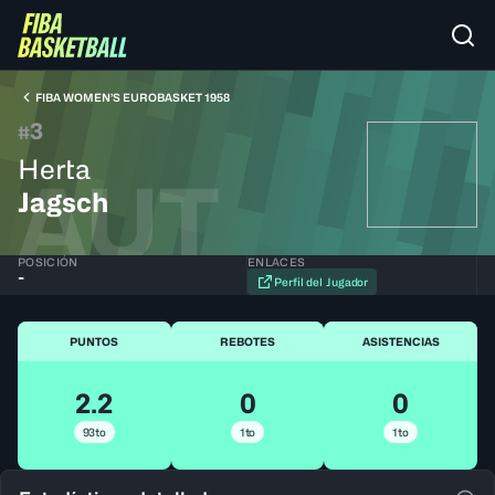
FIBA WOMEN’S EUROBASKET 1958
3
#
Herta
AUT
Jagsch
POSICIÓN
ENLACES
-
Perfil del Jugador
PUNTOS
REBOTES
ASISTENCIAS
2.2
0
0
93to
1to
1to