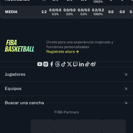
100.0%
0.0/0.0
0.0/0.0
0.0/0.0
0.2/0.2
MEDIA
2.2
0.0
0.0
0.
0.0%
0.0%
0.0%
100.0%
Únete para una experiencia mejorada y
funciones personalizadas
Regístrate ahora
Jugadores
Equipos
Buscar una cancha
FIBA Partners