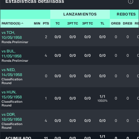
Estadísticas detalladas
Ver 
LANZAMIENTOS
REBOTES
PARTIDO(S)
MIN
PTS
TC
2PT TC
3PT TC
TL
OREB
DREB
R
vs
TCH
,
2
0/0
0/0
0/0
0/0
0
0
10/05/1958
Ronda Preliminar
vs
BUL
,
4
0/0
0/0
0/0
0/0
0
0
11/05/1958
Ronda Preliminar
vs
NED
,
14/05/1958
0
0/0
0/0
0/0
0/0
0
0
Classification
Round
vs
HUN
,
1/1
15/05/1958
1
0/0
0/0
0/0
0
0
100.0%
Classification
Round
vs
DDR
,
18/05/1958
4
0/0
0/0
0/0
0/0
0
0
Classification
Round
1/1
ACUMULADO
11
0/0
0/0
0/0
0
0