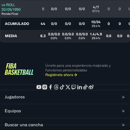
vs
ROU
,
4/7
8
0/0
0/0
0/0
0
0
20/05/1950
57.1%
Ronda Final
10/34
ACUMULADO
44
0/0
0/0
0/0
0
0
29.4%
0.0/0.0
0.0/0.0
0.0/0.0
1.4/4.9
MEDIA
6.3
0.0
0.0
0
0.0%
0.0%
0.0%
29.4%
Únete para una experiencia mejorada y
funciones personalizadas
Regístrate ahora
Jugadores
Equipos
Buscar una cancha