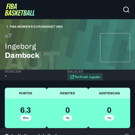
FIBA WOMEN’S EUROBASKET 1950
7
#
Ingeborg
AUT
Dambock
POSICIÓN
ENLACES
-
Perfil del Jugador
PUNTOS
REBOTES
ASISTENCIAS
6.3
0
0
28to
1to
1to