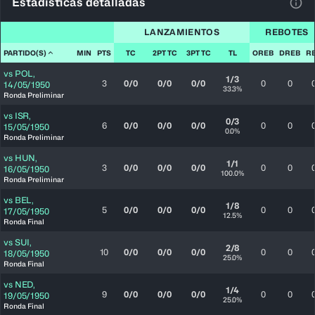
Estadísticas detalladas
Ver 
LANZAMIENTOS
REBOTES
PARTIDO(S)
MIN
PTS
TC
2PT TC
3PT TC
TL
OREB
DREB
R
vs
POL
,
1/3
3
0/0
0/0
0/0
0
0
14/05/1950
33.3%
Ronda Preliminar
vs
ISR
,
0/3
6
0/0
0/0
0/0
0
0
15/05/1950
0.0%
Ronda Preliminar
vs
HUN
,
1/1
3
0/0
0/0
0/0
0
0
16/05/1950
100.0%
Ronda Preliminar
vs
BEL
,
1/8
5
0/0
0/0
0/0
0
0
17/05/1950
12.5%
Ronda Final
vs
SUI
,
2/8
10
0/0
0/0
0/0
0
0
18/05/1950
25.0%
Ronda Final
vs
NED
,
1/4
9
0/0
0/0
0/0
0
0
19/05/1950
25.0%
Ronda Final