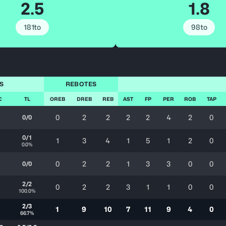
2.5
1.8
181to
98to
S
REBOTES
C
TL
OREB
DREB
REB
AST
FP
PER
ROB
TAP
0
2
2
2
2
4
2
0
0/0
0/1
1
3
4
1
5
1
2
0
%
0.0%
0
2
2
1
3
3
0
0
0/0
%
2/2
0
2
2
3
1
1
0
0
%
100.0%
2/3
1
9
10
7
11
9
4
0
66.7%