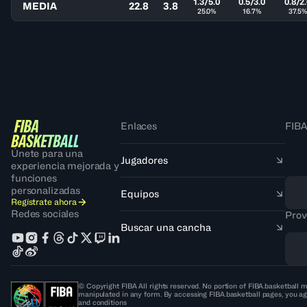
1.3/5.0
0.5/3.0
0.8/2
MEDIA
22.8
3.8
25.0%
16.7%
37.5%
Enlaces
FIBA
Únete para una
Jugadores
experiencia mejorada y
funciones
personalizadas
Equipos
Regístrate ahora
Redes sociales
Prov
Buscar una cancha
© Copyright FIBA All rights reserved. No portion of FIBA.basketball m
manipulated in any form. By accessing FIBA.basketball pages, you ag
and conditions