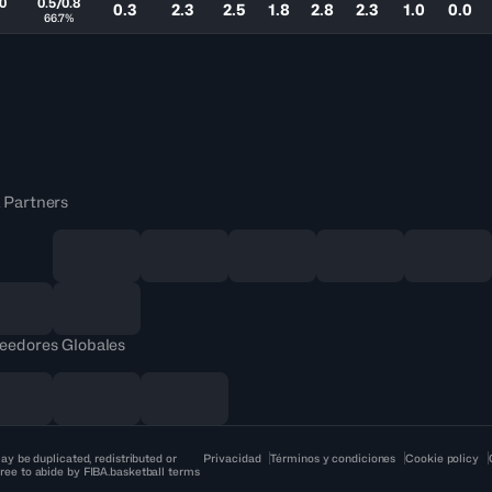
.0
0.5/0.8
0.3
2.3
2.5
1.8
2.8
2.3
1.0
0.0
66.7%
 Partners
eedores Globales
ay be duplicated, redistributed or
Privacidad
Términos y condiciones
Cookie policy
ree to abide by FIBA.basketball terms