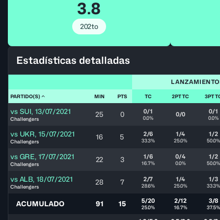
3.8
202to
Estadísticas detalladas
LANZAMIENTO
PARTIDO(S)
MIN
PTS
TC
2PT TC
3PT T
vs
SUI
,
13/07/2021
0/1
0/1
25
0
0/0
0.0%
0.0%
Challengers
vs
UKR
,
15/07/2021
2/6
1/4
1/2
16
5
33.3%
25.0%
50.0
Challengers
vs
GRE
,
17/07/2021
1/6
0/4
1/2
22
3
16.7%
0.0%
50.0
Challengers
vs
ALB
,
18/07/2021
2/7
1/4
1/3
28
7
28.6%
25.0%
33.3
Challengers
5/20
2/12
3/8
ACUMULADO
91
15
25.0%
16.7%
37.5%