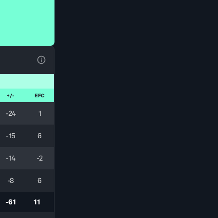
Ver la leyenda
+/-
EFC
-24
1
-15
6
-14
-2
-8
6
-61
11