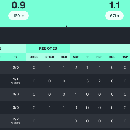
0.9
1.1
169to
67to
S
REBOTES
C
TL
OREB
DREB
REB
AST
FP
PER
ROB
TAP
0
1
1
2
1
1
0
0
0/0
1/1
0
0
0
1
3
2
0
0
100.0%
0
0
0
1
0
0
0
0
0/0
0
1
1
0
0
0
0
0
0/0
2/2
0
1
1
0
0
0
0
0
100.0%