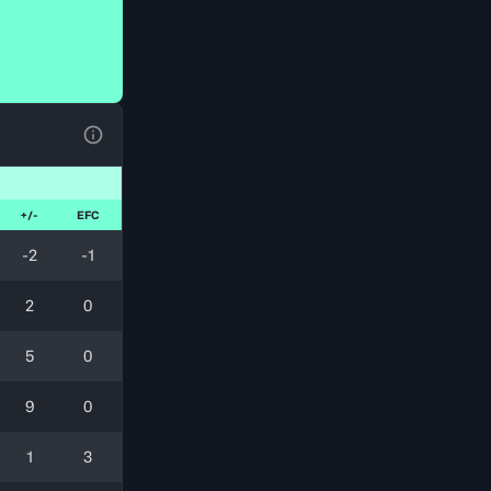
Ver la leyenda
+/-
EFC
-2
-1
2
0
5
0
9
0
1
3