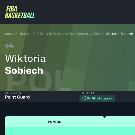
Inicio
Historia
FIBA U20 Women's EuroBasket
2022
Wiktoria Sobiech
4
#
Wiktoria
POL
Sobiech
POSICIÓN
ENLACES
Point Guard
Perfil del Jugador
PUNTOS