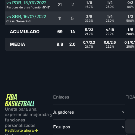
vs
POR
,
15/07/2022
1/6
1/4
0/2
21
2
16.7%
25.0%
0.0%
Partidos de clasificación 5°-8°
vs
SRB
,
16/07/2022
2/6
1/4
1/2
11
5
33.3%
25.0%
50.0%
Class. Game 7-8
5/23
4/18
1/5
ACUMULADO
69
14
21.7%
22.2%
20.0%
0.7/3.3
0.6/2.6
0.1/0.
MEDIA
9.8
2.0
21.7%
22.2%
20.0%
Enlaces
FIBA
Únete para una
Jugadores
experiencia mejorada y
funciones
personalizadas
Equipos
Regístrate ahora