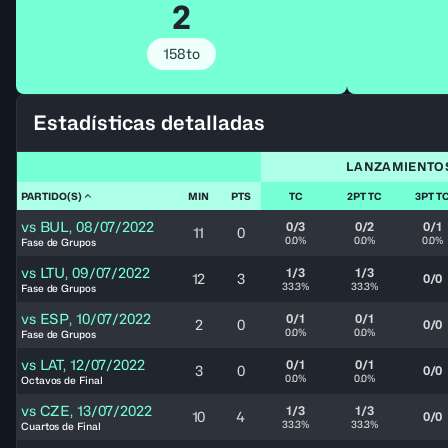
2
158to
Estadísticas detalladas
LANZAMIENTO
PARTIDO(S)
MIN
PTS
TC
2PT TC
3PT T
vs
BUL
,
08/07/2022
0/3
0/2
0/1
11
0
0.0%
0.0%
0.0%
Fase de Grupos
vs
LTU
,
09/07/2022
1/3
1/3
12
3
0/0
33.3%
33.3%
Fase de Grupos
vs
ESP
,
10/07/2022
0/1
0/1
2
0
0/0
0.0%
0.0%
Fase de Grupos
vs
LAT
,
12/07/2022
0/1
0/1
3
0
0/0
0.0%
0.0%
Octavos de Final
vs
CZE
,
13/07/2022
1/3
1/3
10
4
0/0
33.3%
33.3%
Cuartos de Final