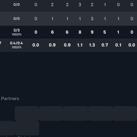
0
2
2
3
2
1
0
0
0/0
0
1
1
1
3
1
1
0
0/0
3/3
0
6
6
8
9
5
1
0
100.0%
7
0.4/0.4
0.0
0.9
0.9
1.1
1.3
0.7
0.1
0.0
100.0%
 Partners