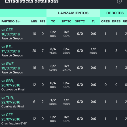
Estadísticas detalladas
Ver 
LANZAMIENTOS
REBOTES
PARTIDO(S)
MIN
PTS
TC
2PT TC
3PT TC
TL
OREB
DREB
RE
vs
CZE
,
0/2
0/2
10
0
0/0
0/0
1
1
2
16/07/2016
0.0%
0.0%
Fase de Grupos
vs
BEL
,
3/4
3/4
1/2
20
7
0/0
1
3
4
17/07/2016
75.0%
75.0%
50.0%
Fase de Grupos
vs
SWE
,
3/7
3/7
16
6
0/0
0/0
1
2
3
19/07/2016
42.9%
42.9%
Fase de Grupos
vs
SRB
,
0/4
0/4
12
0
0/0
0/0
0
0
0
20/07/2016
0.0%
0.0%
Octavos de Final
vs
TUR
,
1/2
1/2
6
2
0/0
0/0
1
1
2
22/07/2016
50.0%
50.0%
Cuartos de Final
vs
CZE
,
0/2
0/2
12
0
0/0
0/0
1
1
2
23/07/2016
0.0%
0.0%
Clasificación 5°-8°