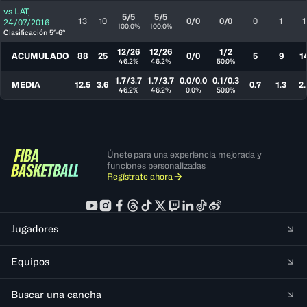
vs
LAT
,
5/5
5/5
13
10
0/0
0/0
0
1
1
24/07/2016
100.0%
100.0%
Clasificación 5°-6°
12/26
12/26
1/2
ACUMULADO
88
25
0/0
5
9
1
46.2%
46.2%
50.0%
1.7/3.7
1.7/3.7
0.0/0.0
0.1/0.3
MEDIA
12.5
3.6
0.7
1.3
2.
46.2%
46.2%
0.0%
50.0%
Únete para una experiencia mejorada y
funciones personalizadas
Regístrate ahora
Jugadores
Equipos
Buscar una cancha