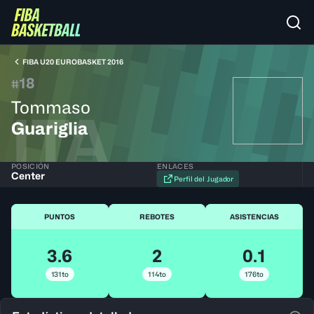
FIBA U20 EUROBASKET 2016
18
#
Tommaso
ITA
Guariglia
POSICIÓN
ENLACES
Center
Perfil del Jugador
PUNTOS
REBOTES
ASISTENCIAS
3.6
2
0.1
131to
114to
176to