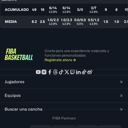
6/14
6/14
3/7
ACUMULADO
49
15
0/0
9
6
1
42.9%
42.9%
42.9%
1.0/2.3
1.0/2.3
0.0/0.0
0.5/1.2
MEDIA
8.2
2.5
1.5
1.0
2.
42.9%
42.9%
0.0%
42.9%
Únete para una experiencia mejorada y
funciones personalizadas
Regístrate ahora
Jugadores
Equipos
Buscar una cancha
FIBA Partners