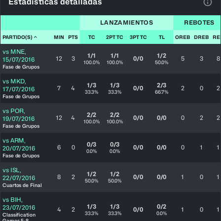
Estadísticas detalladas
Ver 
LANZAMIENTOS
REBOTES
PARTIDO(S)
MIN
PTS
TC
2PT TC
3PT TC
TL
OREB
DREB
RE
vs
MNE
,
1/1
1/1
1/2
12
3
0/0
5
3
8
15/07/2016
100.0%
100.0%
50.0%
Fase de Grupos
vs
MKD
,
1/3
1/3
2/3
7
4
0/0
2
0
2
17/07/2016
33.3%
33.3%
66.7%
Fase de Grupos
vs
POR
,
2/2
2/2
12
4
0/0
0/0
0
2
2
19/07/2016
100.0%
100.0%
Fase de Grupos
vs
ARM
,
0/3
0/3
6
0
0/0
0/0
0
1
1
20/07/2016
0.0%
0.0%
Fase de Grupos
vs
ISL
,
1/2
1/2
8
2
0/0
0/0
1
0
1
22/07/2016
50.0%
50.0%
Cuartos de Final
vs
BIH
,
1/3
1/3
0/2
23/07/2016
4
2
0/0
1
0
1
33.3%
33.3%
0.0%
Classification
Games 5-8