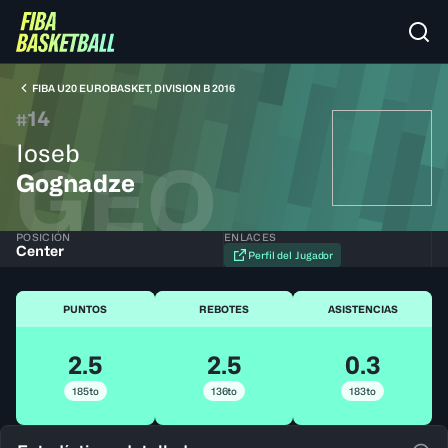
FIBA U20 EUROBASKET, DIVISION B 2016
14
#
Ioseb
GEO
Gognadze
POSICIÓN
ENLACES
Center
Perfil del Jugador
PUNTOS
REBOTES
ASISTENCIAS
2.5
2.5
0.3
185to
136to
183to