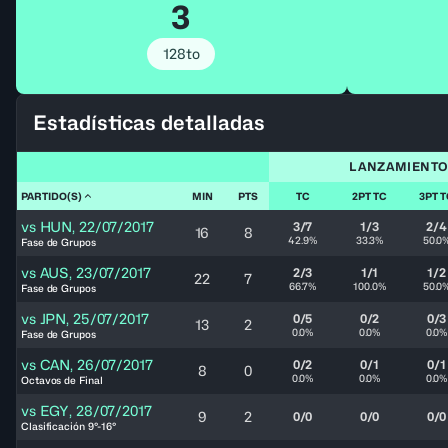
3
128to
Estadísticas detalladas
LANZAMIENTO
PARTIDO(S)
MIN
PTS
TC
2PT TC
3PT 
vs
HUN
,
22/07/2017
3/7
1/3
2/4
16
8
42.9%
33.3%
50.0
Fase de Grupos
vs
AUS
,
23/07/2017
2/3
1/1
1/2
22
7
66.7%
100.0%
50.0
Fase de Grupos
vs
JPN
,
25/07/2017
0/5
0/2
0/3
13
2
0.0%
0.0%
0.0%
Fase de Grupos
vs
CAN
,
26/07/2017
0/2
0/1
0/1
8
0
0.0%
0.0%
0.0%
Octavos de Final
vs
EGY
,
28/07/2017
9
2
0/0
0/0
0/0
Clasificación 9°-16°