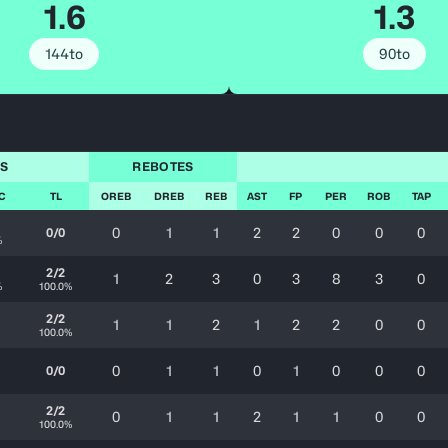
1.6
1.3
144to
90to
S
REBOTES
TC
TL
OREB
DREB
REB
AST
FP
PER
ROB
TAP
0
1
1
2
2
0
0
0
0/0
%
2/2
1
2
3
0
3
8
3
0
%
100.0%
2/2
1
1
2
1
2
2
0
0
100.0%
0
1
1
0
1
0
0
0
0/0
2/2
0
1
1
2
1
1
0
0
100.0%