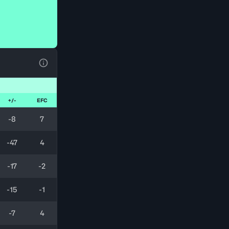
Ver la leyenda
+/-
EFC
-8
7
-47
4
-17
-2
-15
-1
-7
4