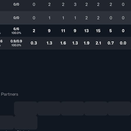
0
2
2
3
2
2
2
0
0/0
0
1
1
1
2
2
0
0
0/0
1
6/6
2
9
11
9
13
15
5
0
%
100.0%
.6
0.9/0.9
0.3
1.3
1.6
1.3
1.9
2.1
0.7
0.0
%
100.0%
 Partners