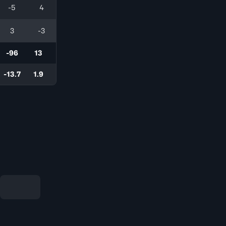
-5
4
3
-3
-96
13
-13.7
1.9