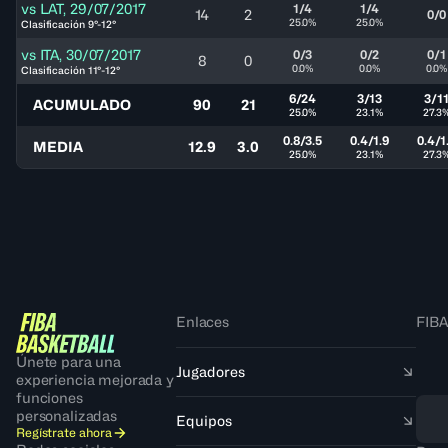
vs
LAT
,
29/07/2017
1/4
1/4
14
2
0/0
25.0%
25.0%
Clasificación 9°-12°
vs
ITA
,
30/07/2017
0/3
0/2
0/1
8
0
0.0%
0.0%
0.0%
Clasificación 11°-12°
6/24
3/13
3/1
ACUMULADO
90
21
25.0%
23.1%
27.3
0.8/3.5
0.4/1.9
0.4/1
MEDIA
12.9
3.0
25.0%
23.1%
27.3
Enlaces
FIBA
Únete para una
Jugadores
experiencia mejorada y
funciones
personalizadas
Equipos
Regístrate ahora