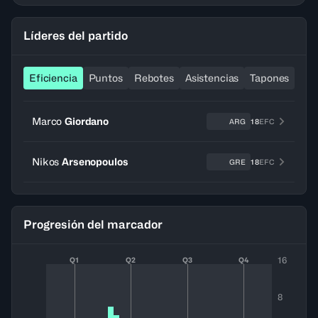
Líderes del partido
Eficiencia
Puntos
Rebotes
Asistencias
Tapones
Ro
Marco
Giordano
ARG
18
EFC
Nikos
Arsenopoulos
GRE
18
EFC
Progresión del marcador
16
Q1
Q2
Q3
Q4
8