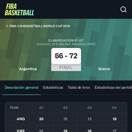
FIBA U19 BASKETBALL WORLD CUP 2019
CLASIFICACIÓN 9°-12°
University of Crete Hall, Heraklion (GRE)
66
-
72
FINAL
Argentina
Grecia
Descripción general
Estadísticas
Tabla de tiros
Estadísticas del partid
TEAM
C1
C2
C3
C4
ARG
20
15
13
18
GRE
18
19
18
17