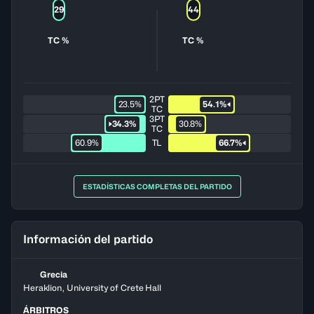
29
44
TC %
TC %
2PT
23.5%
54.1%
TC
3PT
34.3%
30.8%
TC
60.9%
TL
66.7%
ESTADÍSTICAS COMPLETAS DEL PARTIDO
Información del partido
Grecia
Heraklion, University of Crete Hall
ÁRBITROS