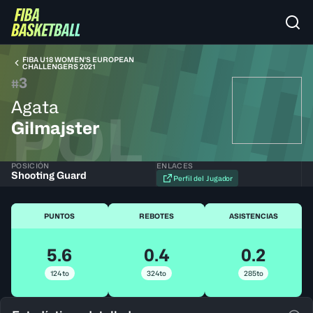
FIBA U18 WOMEN'S EUROPEAN
CHALLENGERS 2021
3
#
Agata
POL
Gilmajster
POSICIÓN
ENLACES
Shooting Guard
Perfil del Jugador
PUNTOS
REBOTES
ASISTENCIAS
5.6
0.4
0.2
124to
324to
285to