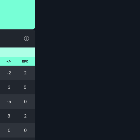
Ver la leyenda
+/-
EFC
-2
2
3
5
-5
0
8
2
0
0