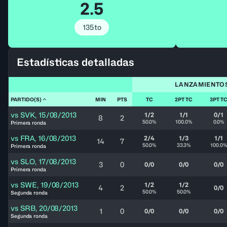
2.5
135to
Estadísticas detalladas
LANZAMIENTO
PARTIDO(S)
MIN
PTS
TC
2PT TC
3PT T
vs
SVK
,
15/08/2013
1/2
1/1
0/1
8
2
50.0%
100.0%
0.0%
Primera ronda
vs
FRA
,
16/08/2013
2/4
1/3
1/1
14
7
50.0%
33.3%
100.0%
Primera ronda
vs
SLO
,
17/08/2013
3
0
0/0
0/0
0/0
Primera ronda
vs
SWE
,
19/08/2013
1/2
1/2
4
2
0/0
50.0%
50.0%
Segunda ronda
vs
SRB
,
20/08/2013
1
0
0/0
0/0
0/0
Segunda ronda