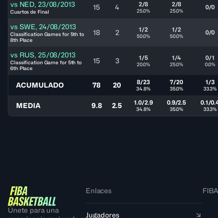
vs
NED
,
23/08/2013
2/8
2/8
15
4
0/0
25.0%
25.0%
Cuartos de Final
vs
SWE
,
24/08/2013
1/2
1/2
18
2
0/0
Classification Games for 5th to
50.0%
50.0%
8th Place
vs
RUS
,
25/08/2013
1/5
1/4
0/1
15
3
Classification Game for 5th to
20.0%
25.0%
0.0%
6th Place
8/23
7/20
1/3
ACUMULADO
78
20
34.8%
35.0%
33.3%
1.0/2.9
0.9/2.5
0.1/0.
MEDIA
9.8
2.5
34.8%
35.0%
33.3%
Enlaces
FIBA
Únete para una
Jugadores