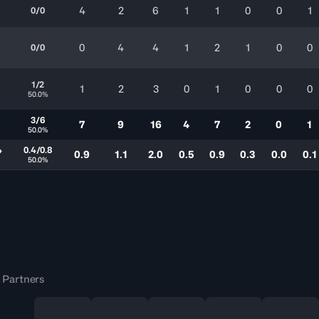
4
2
6
1
1
0
0
1
0/0
0
4
4
1
2
1
0
0
0/0
1/2
1
2
3
0
1
0
0
0
50.0%
3/6
7
9
16
4
7
2
0
1
50.0%
4
0.4/0.8
0.9
1.1
2.0
0.5
0.9
0.3
0.0
0.1
50.0%
 Partners