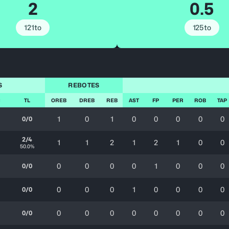
2
0.5
121to
125to
S
REBOTES
C
TL
OREB
DREB
REB
AST
FP
PER
ROB
TAP
1
0
1
0
0
0
0
0
0/0
2/4
1
1
2
1
2
1
0
0
50.0%
0
0
0
0
1
0
0
0
0/0
0
0
0
1
0
0
0
0
0/0
0
0
0
0
0
0
0
0
0/0