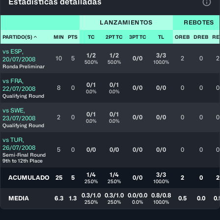
Estadísticas detalladas
Ver 
LANZAMIENTOS
REBOTES
PARTIDO(S)
MIN
PTS
TC
2PT TC
3PT TC
TL
OREB
DREB
RE
vs
ESP
,
1/2
1/2
3/3
10
5
0/0
2
0
2
20/07/2008
50.0%
50.0%
100.0%
Ronda Preliminar
vs
FRA
,
0/1
0/1
8
0
0/0
0/0
0
0
0
22/07/2008
0.0%
0.0%
Qualifying Round
vs
SWE
,
0/1
0/1
2
0
0/0
0/0
0
0
0
23/07/2008
0.0%
0.0%
Qualifying Round
vs
TUR
,
26/07/2008
5
0
0/0
0/0
0/0
0/0
0
0
0
Semi-Final Round
9th to 12th Place
1/4
1/4
3/3
ACUMULADO
25
5
0/0
2
0
2
25.0%
25.0%
100.0%
0.3/1.0
0.3/1.0
0.0/0.0
0.8/0.8
MEDIA
6.3
1.3
0.5
0.0
0.
25.0%
25.0%
0.0%
100.0%