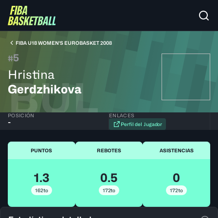
FIBA U18 WOMEN'S EUROBASKET 2008
5
#
Hristina
BUL
Gerdzhikova
POSICIÓN
ENLACES
-
Perfil del Jugador
PUNTOS
REBOTES
ASISTENCIAS
1.3
0.5
0
162to
172to
172to