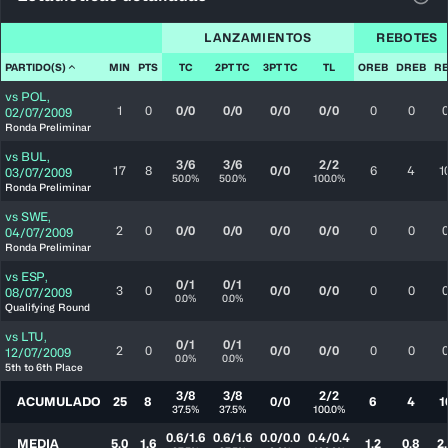
Ver 
LANZAMIENTOS
REBOTES
PARTIDO(S)
MIN
PTS
TC
2PT TC
3PT TC
TL
OREB
DREB
R
vs
POL
,
1
0
0/0
0/0
0/0
0/0
0
0
02/07/2009
Ronda Preliminar
vs
BUL
,
3/6
3/6
2/2
17
8
0/0
6
4
1
03/07/2009
50.0%
50.0%
100.0%
Ronda Preliminar
vs
SWE
,
2
0
0/0
0/0
0/0
0/0
0
0
04/07/2009
Ronda Preliminar
vs
ESP
,
0/1
0/1
3
0
0/0
0/0
0
0
08/07/2009
0.0%
0.0%
Qualifying Round
vs
LTU
,
0/1
0/1
2
0
0/0
0/0
0
0
12/07/2009
0.0%
0.0%
5th to 6th Place
3/8
3/8
2/2
ACUMULADO
25
8
0/0
6
4
1
37.5%
37.5%
100.0%
0.6/1.6
0.6/1.6
0.0/0.0
0.4/0.4
MEDIA
5.0
1.6
1.2
0.8
2.