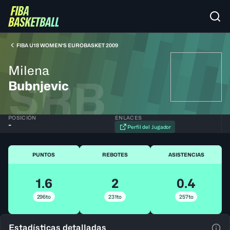
FIBA U18 WOMEN'S EUROBASKET 2009
Milena
SRB
Bubnjevic
POSICIÓN
ENLACES
-
Perfil del Jugador
PUNTOS
REBOTES
ASISTENCIAS
1.6
2
0.4
296to
231to
257to
Estadísticas detalladas