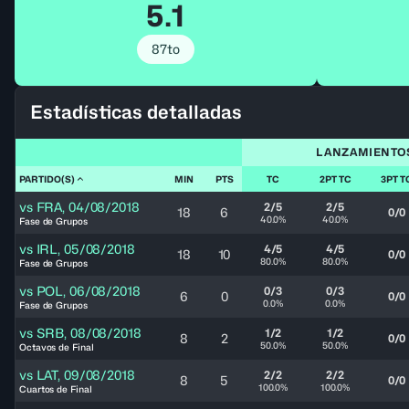
5.1
87to
Estadísticas detalladas
LANZAMIENTO
PARTIDO(S)
MIN
PTS
TC
2PT TC
3PT T
vs
FRA
,
04/08/2018
2/5
2/5
18
6
0/0
40.0%
40.0%
Fase de Grupos
vs
IRL
,
05/08/2018
4/5
4/5
18
10
0/0
80.0%
80.0%
Fase de Grupos
vs
POL
,
06/08/2018
0/3
0/3
6
0
0/0
0.0%
0.0%
Fase de Grupos
vs
SRB
,
08/08/2018
1/2
1/2
8
2
0/0
50.0%
50.0%
Octavos de Final
vs
LAT
,
09/08/2018
2/2
2/2
8
5
0/0
100.0%
100.0%
Cuartos de Final