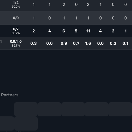
1/2
1
1
2
0
2
1
0
0
50.0%
1
0
1
1
1
0
0
0
0/0
6/7
2
4
6
5
11
4
2
1
85.7%
.1
0.9/1.0
0.3
0.6
0.9
0.7
1.6
0.6
0.3
0.1
85.7%
 Partners