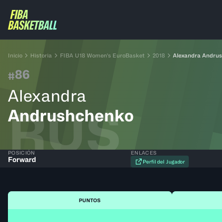
Inicio
Historia
FIBA U18 Women's EuroBasket
2018
Alexandra Andru
86
#
Alexandra
RUS
Andrushchenko
POSICIÓN
ENLACES
Forward
Perfil del Jugador
PUNTOS