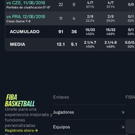
vs
CZE
,
11/08/2018
4/7
4/7
22
9
0/0
57.1%
57.1%
Partidos de clasificación 5°-8°
vs
FRA
,
12/08/2018
2/9
2/8
0/1
11
4
22.2%
25.0%
0.0%
Class. Game 7-8
15/33
15/32
0/1
ACUMULADO
91
36
45.5%
46.9%
0.0%
2.1/4.7
2.1/4.6
0.0/0
MEDIA
13.1
5.1
45.5%
46.9%
0.0%
Enlaces
FIBA
Únete para una
Jugadores
experiencia mejorada y
funciones
personalizadas
Equipos
Regístrate ahora