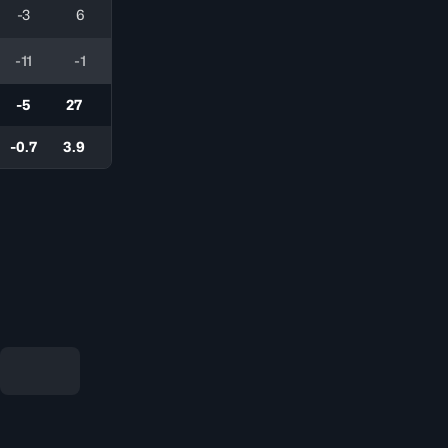
-3
6
-11
-1
-5
27
-0.7
3.9