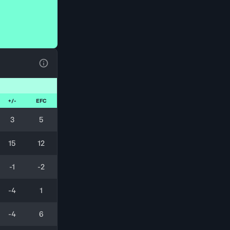
Ver la leyenda
+/-
EFC
3
5
15
12
-1
-2
-4
1
-4
6