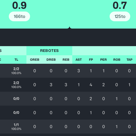
0.9
0.7
166to
125to
S
REBOTES
C
TL
OREB
DREB
REB
AST
FP
PER
ROB
TAP
2/2
0
0
0
3
1
1
0
0
100.0%
2/2
0
3
3
1
4
2
0
1
100.0%
0
0
0
0
2
0
1
0
0/0
0
0
0
0
1
0
0
0
0/0
1/1
0
0
0
0
0
0
1
0
100.0%