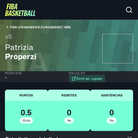
FIBA U18 WOMEN'S EUROBASKET 1969
5
#
Patrizia
ITA
Properzi
POSICIÓN
ENLACES
-
Perfil del Jugador
PUNTOS
REBOTES
ASISTENCIAS
0.5
0
0
124to
1to
1to