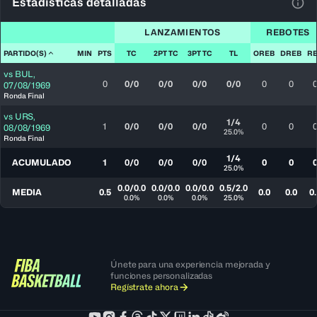
Estadísticas detalladas
Ver 
LANZAMIENTOS
REBOTES
PARTIDO(S)
MIN
PTS
TC
2PT TC
3PT TC
TL
OREB
DREB
R
vs
BUL
,
0
0/0
0/0
0/0
0/0
0
0
07/08/1969
Ronda Final
vs
URS
,
1/4
1
0/0
0/0
0/0
0
0
08/08/1969
25.0%
Ronda Final
1/4
ACUMULADO
1
0/0
0/0
0/0
0
0
25.0%
0.0/0.0
0.0/0.0
0.0/0.0
0.5/2.0
MEDIA
0.5
0.0
0.0
0.
0.0%
0.0%
0.0%
25.0%
Únete para una experiencia mejorada y
funciones personalizadas
Regístrate ahora