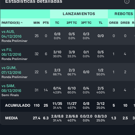
Estadísticas detalladas
Ver 
LANZAMIENTOS
REBOTES
PARTIDO(S)
MIN
PTS
TC
2PT TC
3PT TC
TL
OREB
DREB
R
vs
AUS
,
0/8
0/5
0/3
25
0
0/0
0
0
04/12/2016
0.0%
0.0%
0.0%
Ronda Preliminar
vs
FIJ
,
3/10
3/9
0/1
0/5
32
6
1
4
06/12/2016
30.0%
33.3%
0.0%
0.0%
Ronda Preliminar
vs
GUM
,
2/3
2/3
1/2
22
5
0/0
1
2
07/12/2016
66.7%
66.7%
50.0%
Ronda Preliminar
vs
SAM
,
6/14
6/10
0/4
2/5
31
14
3
4
08/12/2016
42.9%
60.0%
0.0%
40.0%
Semi Finals
11/35
11/27
0/8
3/12
ACUMULADO
110
25
5
10
31.4%
40.7%
0.0%
25.0%
2.8/8.8
2.8/6.8
0.0/2.0
0.8/3.0
MEDIA
27.4
6.3
1.3
2.5
3
31.4%
40.7%
0.0%
25.0%