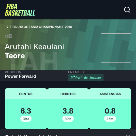
FIBA U18 OCEANIA CHAMPIONSHIP 2016
8
#
Arutahi Keaulani
TAH
Teore
POSICIÓN
ENLACES
Power Forward
Perfil del Jugador
PUNTOS
REBOTES
ASISTENCIAS
6.3
3.8
0.8
35to
30to
45to