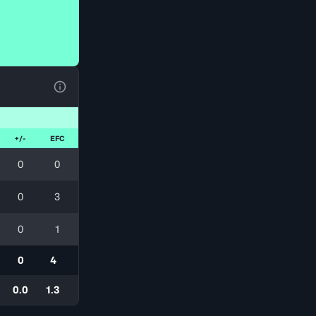
Ver la leyenda
+/-
EFC
0
0
0
3
0
1
0
4
0.0
1.3