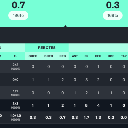
0.7
0.3
196to
168to
S
REBOTES
C
TL
OREB
DREB
REB
AST
FP
PER
ROB
TAP
2/2
0
0
0
0
0
1
0
0
100.0%
1
1
2
0
3
2
0
0
0/0
%
1/1
0
0
0
1
2
1
1
0
%
100.0%
3/3
1
1
2
1
5
4
1
0
%
100.0%
.0
1.0/1.0
0.3
0.3
0.7
0.3
1.7
1.3
0.3
0.0
%
100.0%