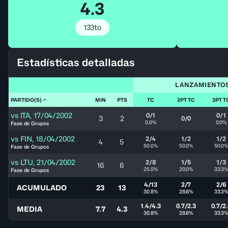
4.3
133to
Estadísticas detalladas
LANZAMIENTO
PARTIDO(S)
MIN
PTS
TC
2PT TC
3PT T
vs
ITA
,
17/04/2002
0/1
0/1
3
2
0/0
0.0%
0.0%
Fase de Grupos
vs
FIN
,
18/04/2002
2/4
1/2
1/2
4
5
50.0%
50.0%
50.0
Fase de Grupos
vs
LTU
,
21/04/2002
2/8
1/5
1/3
16
6
25.0%
20.0%
33.3
Fase de Grupos
4/13
2/7
2/6
ACUMULADO
23
13
30.8%
28.6%
33.3
1.4/4.3
0.7/2.3
0.7/2
MEDIA
7.7
4.3
30.8%
28.6%
33.3