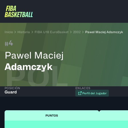
Inicio
Historia
FIBA U18 EuroBasket
2002
Pawel Maciej Adamczyk
4
#
Pawel Maciej
POL
Adamczyk
POSICIÓN
ENLACES
Guard
Perfil del Jugador
PUNTOS