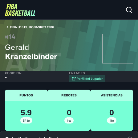
FIBA U18 EUROBASKET 1986
14
#
Gerald
AUT
Kranzelbinder
POSICIÓN
ENLACES
-
Perfil del Jugador
PUNTOS
REBOTES
ASISTENCIAS
5.9
0
0
84to
1to
1to