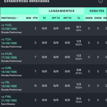
Estadísticas detalladas
Ver 
LANZAMIENTOS
REBOTES
PARTIDO(S)
MIN
PTS
TC
2PT TC
3PT TC
TL
OREB
DREB
RE
vs
YUG
,
0/1
2
0/0
0/0
0/0
0
0
0
15/08/1986
0.0%
Ronda Preliminar
vs
TCH
,
1/2
5
0/0
0/0
0/0
0
0
0
16/08/1986
50.0%
Ronda Preliminar
vs
HUN
,
1/2
7
0/0
0/0
0/0
0
0
0
17/08/1986
50.0%
Ronda Preliminar
vs
GRE
,
3/8
7
0/0
0/0
0/0
0
0
0
18/08/1986
37.5%
Ronda Preliminar
vs
ITA
,
1/2
15
0/0
0/0
0/0
0
0
0
19/08/1986
50.0%
Ronda Preliminar
vs
FRA
,
3/4
3
0/0
0/0
0/0
0
0
0
21/08/1986
75.0%
Semifinales