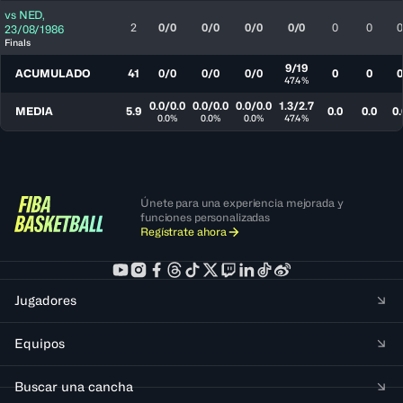
vs
NED
,
2
0/0
0/0
0/0
0/0
0
0
0
23/08/1986
Finals
9/19
ACUMULADO
41
0/0
0/0
0/0
0
0
0
47.4%
0.0/0.0
0.0/0.0
0.0/0.0
1.3/2.7
MEDIA
5.9
0.0
0.0
0.
0.0%
0.0%
0.0%
47.4%
Únete para una experiencia mejorada y
funciones personalizadas
Regístrate ahora
Jugadores
Equipos
Buscar una cancha