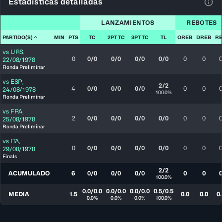
Estadísticas detalladas
Ver 
LANZAMIENTOS
REBOTES
PARTIDO(S)
MIN
PTS
TC
2PT TC
3PT TC
TL
OREB
DREB
R
vs
URS
,
0
0/0
0/0
0/0
0/0
0
0
22/08/1978
Ronda Preliminar
vs
ESP
,
2/2
4
0/0
0/0
0/0
0
0
24/08/1978
100.0%
Ronda Preliminar
vs
FRA
,
2
0/0
0/0
0/0
0/0
0
0
25/08/1978
Ronda Preliminar
vs
ITA
,
0
0/0
0/0
0/0
0/0
0
0
29/08/1978
Finals
2/2
ACUMULADO
6
0/0
0/0
0/0
0
0
100.0%
0.0/0.0
0.0/0.0
0.0/0.0
0.5/0.5
MEDIA
1.5
0.0
0.0
0.
0.0%
0.0%
0.0%
100.0%