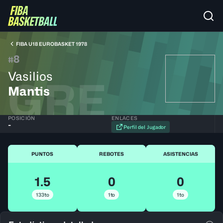
FIBA U18 EUROBASKET 1978
8
#
Vasilios
GRE
Mantis
POSICIÓN
ENLACES
-
Perfil del Jugador
PUNTOS
REBOTES
ASISTENCIAS
1.5
0
0
133to
1to
1to