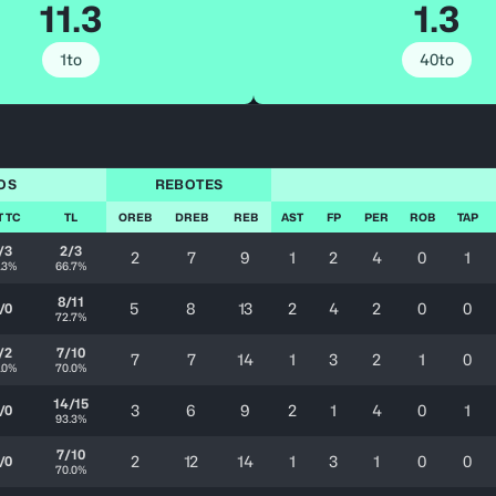
11.3
1.3
1to
40to
OS
REBOTES
T TC
TL
OREB
DREB
REB
AST
FP
PER
ROB
TAP
/3
2/3
2
7
9
1
2
4
0
1
.3%
66.7%
8/11
5
8
13
2
4
2
0
0
/0
72.7%
/2
7/10
7
7
14
1
3
2
1
0
.0%
70.0%
14/15
3
6
9
2
1
4
0
1
/0
93.3%
7/10
2
12
14
1
3
1
0
0
/0
70.0%