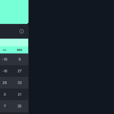
Ver la leyenda
+/-
EFC
-18
9
-10
27
29
33
0
21
7
25