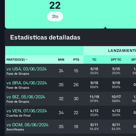
22
2to
Estadísticas detalladas
LANZAMIENT
PARTIDO(S)
MIN
PTS
TC
2PT TC
3P
vs
USA
,
03/06/2024
6/18
5/15
1
24
15
33.3%
33.3%
33
Fase de Grupos
vs
BRA
,
04/06/2024
9/18
9/18
35
26
0
50.0%
50.0%
Fase de Grupos
vs
BIZ
,
05/06/2024
11/19
10/17
1
32
30
57.9%
58.8%
50
Fase de Grupos
vs
VEN
,
07/06/2024
4/12
4/12
34
22
0
33.3%
33.3%
Cuartos de Final
vs
DOM
,
08/06/2024
6/11
6/11
35
19
0
54.5%
54.5%
Semifinales