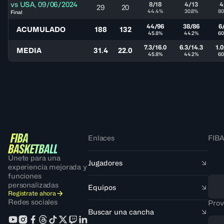
vs
USA
,
09/06/2024
8/18
4/13
4
29
20
44.4%
30.8%
80
Final
44/96
38/86
6
ACUMULADO
188
132
45.8%
44.2%
60
7.3/16.0
6.3/14.3
1.0
MEDIA
31.4
22.0
45.8%
44.2%
60
Enlaces
FIBA
Únete para una
Jugadores
experiencia mejorada y
funciones
personalizadas
Equipos
Regístrate ahora
Redes sociales
Prov
Buscar una cancha