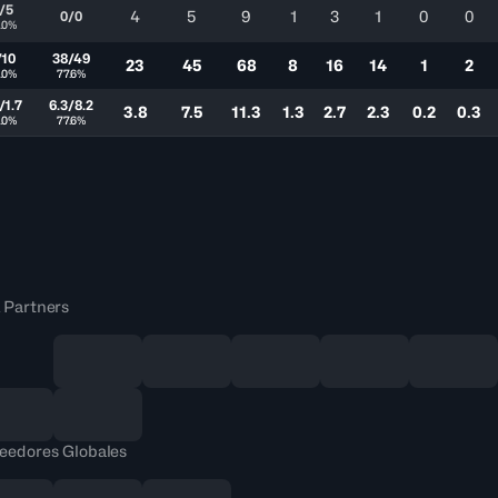
/5
4
5
9
1
3
1
0
0
0/0
.0%
/10
38/49
23
45
68
8
16
14
1
2
.0%
77.6%
/1.7
6.3/8.2
3.8
7.5
11.3
1.3
2.7
2.3
0.2
0.3
.0%
77.6%
 Partners
eedores Globales