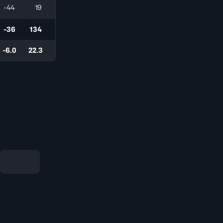
-44
19
-36
134
-6.0
22.3