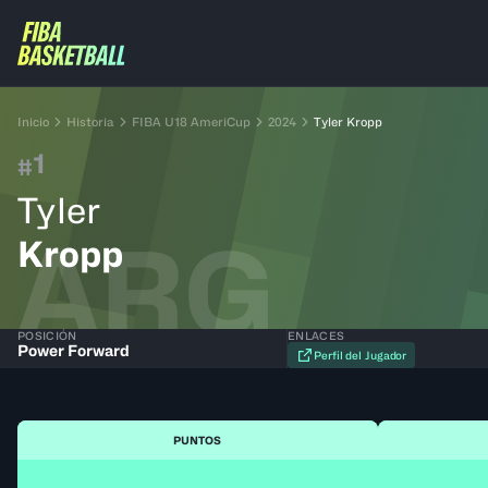
Inicio
Historia
FIBA U18 AmeriCup
2024
Tyler Kropp
1
#
Tyler
ARG
Kropp
POSICIÓN
ENLACES
Power Forward
Perfil del Jugador
PUNTOS