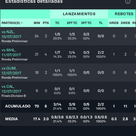
Estadísticas detalladas
Ver 
LANZAMIENTOS
REBOTES
PARTIDO(S)
MIN
PTS
TC
2PT TC
3PT TC
TL
OREB
DREB
R
vs
NZL
,
1/5
1/3
0/2
24
2
0/0
0
3
10/07/2017
20.0%
33.3%
0.0%
Ronda Preliminar
vs
MHL
,
1/7
1/4
0/3
2/2
21
4
1
2
11/07/2017
14.3%
25.0%
0.0%
100.0%
Ronda Preliminar
vs
GUM
,
1/1
1/1
18
2
0/0
0/0
0
6
12/07/2017
100.0%
100.0%
Ronda Preliminar
vs
CAL
,
0/1
0/1
6
0
0/0
0/0
0
0
13/07/2017
0.0%
0.0%
Finals Division B
3/14
3/9
0/5
2/2
ACUMULADO
70
8
1
11
1
21.4%
33.3%
0.0%
100.0%
0.8/3.6
0.8/2.3
0.0/1.3
0.5/0.5
MEDIA
17.4
2.0
0.3
2.8
3
21.4%
33.3%
0.0%
100.0%