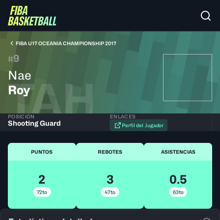
FIBA U17 OCEANIA CHAMPIONSHIP 2017
9
#
Nae
TAH
Roy
POSICIÓN
ENLACES
Shooting Guard
Perfil del Jugador
PUNTOS
REBOTES
ASISTENCIAS
2
3
0.5
72to
47to
63to