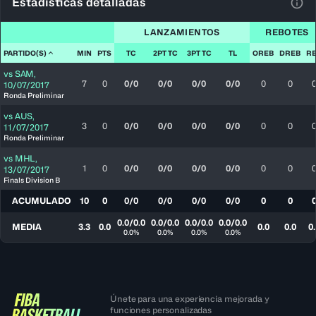
Estadísticas detalladas
Ver 
LANZAMIENTOS
REBOTES
PARTIDO(S)
MIN
PTS
TC
2PT TC
3PT TC
TL
OREB
DREB
R
vs
SAM
,
7
0
0/0
0/0
0/0
0/0
0
0
10/07/2017
Ronda Preliminar
vs
AUS
,
3
0
0/0
0/0
0/0
0/0
0
0
11/07/2017
Ronda Preliminar
vs
MHL
,
1
0
0/0
0/0
0/0
0/0
0
0
13/07/2017
Finals Division B
ACUMULADO
10
0
0/0
0/0
0/0
0/0
0
0
0.0/0.0
0.0/0.0
0.0/0.0
0.0/0.0
MEDIA
3.3
0.0
0.0
0.0
0.
0.0%
0.0%
0.0%
0.0%
Únete para una experiencia mejorada y
funciones personalizadas