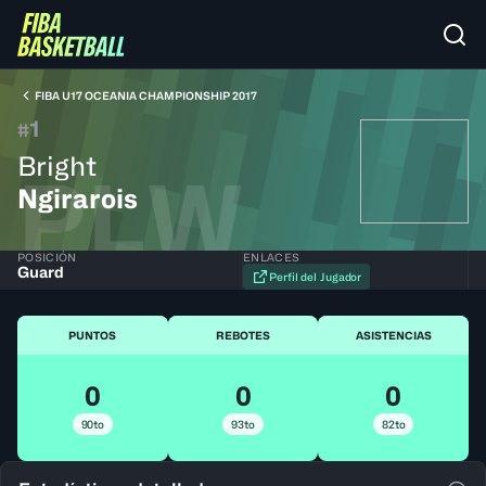
FIBA U17 OCEANIA CHAMPIONSHIP 2017
1
#
Bright
PLW
Ngirarois
POSICIÓN
ENLACES
Guard
Perfil del Jugador
PUNTOS
REBOTES
ASISTENCIAS
0
0
0
90to
93to
82to