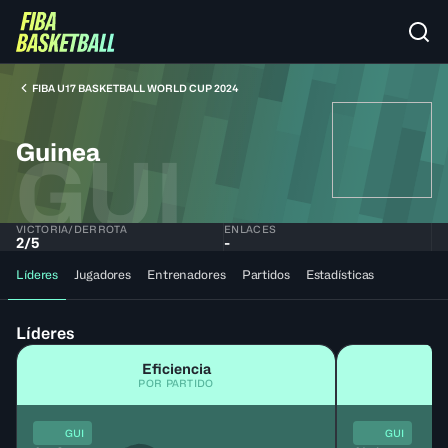
FIBA U17 BASKETBALL WORLD CUP 2024
Guinea
GUI
VICTORIA/DERROTA
ENLACES
2
/
5
-
Líderes
Jugadores
Entrenadores
Partidos
Estadísticas
Líderes
Eficiencia
POR PARTIDO
GUI
GUI