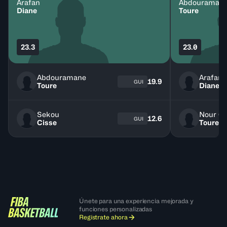
Arafan
Abdouraman
Diane
Toure
23.3
23.0
Abdouramane
Arafan
19.9
GUI
Toure
Diane
Sekou
Nour G
12.6
GUI
Cisse
Toure
Únete para una experiencia mejorada y
funciones personalizadas
Regístrate ahora