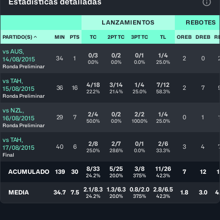
Estadísticas detalladas
Ver 
LANZAMIENTOS
REBOTES
PARTIDO(S)
MIN
PTS
TC
2PT TC
3PT TC
TL
OREB
DREB
R
vs
AUS
,
0/3
0/2
0/1
1/4
34
1
2
0
14/08/2015
0.0%
0.0%
0.0%
25.0%
Ronda Preliminar
vs
TAH
,
4/18
3/14
1/4
7/12
36
16
2
7
15/08/2015
22.2%
21.4%
25.0%
58.3%
Ronda Preliminar
vs
NZL
,
2/4
0/2
2/2
1/4
29
7
0
1
16/08/2015
50.0%
0.0%
100.0%
25.0%
Ronda Preliminar
vs
TAH
,
2/8
2/7
0/1
2/6
40
6
3
4
17/08/2015
25.0%
28.6%
0.0%
33.3%
Final
8/33
5/25
3/8
11/26
ACUMULADO
139
30
7
12
1
24.2%
20.0%
37.5%
42.3%
2.1/8.3
1.3/6.3
0.8/2.0
2.8/6.5
MEDIA
34.7
7.5
1.8
3.0
4
24.2%
20.0%
37.5%
42.3%