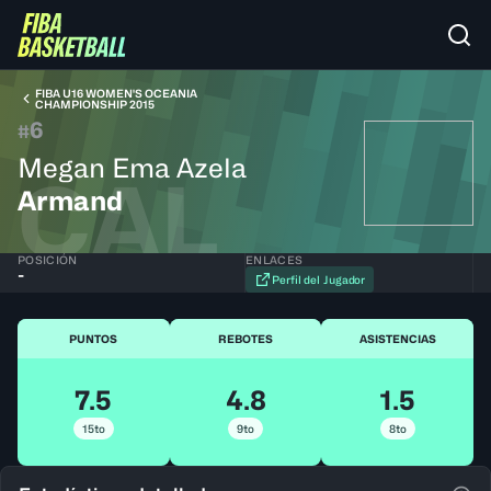
FIBA U16 WOMEN'S OCEANIA
CHAMPIONSHIP 2015
6
#
Megan Ema Azela
CAL
Armand
POSICIÓN
ENLACES
-
Perfil del Jugador
PUNTOS
REBOTES
ASISTENCIAS
7.5
4.8
1.5
15to
9to
8to