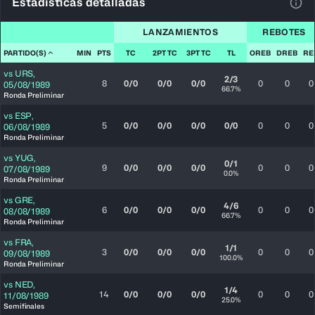
Estadísticas detalladas
Ver 
LANZAMIENTOS
REBOTES
PARTIDO(S)
MIN
PTS
TC
2PT TC
3PT TC
TL
OREB
DREB
RE
vs
URS
,
2/3
8
0/0
0/0
0/0
0
0
0
05/08/1989
66.7%
Ronda Preliminar
vs
ESP
,
5
0/0
0/0
0/0
0/0
0
0
0
06/08/1989
Ronda Preliminar
vs
YUG
,
0/1
9
0/0
0/0
0/0
0
0
0
07/08/1989
0.0%
Ronda Preliminar
vs
GRE
,
4/6
6
0/0
0/0
0/0
0
0
0
08/08/1989
66.7%
Ronda Preliminar
vs
FRA
,
1/1
3
0/0
0/0
0/0
0
0
0
09/08/1989
100.0%
Ronda Preliminar
vs
NED
,
1/4
14
0/0
0/0
0/0
0
0
0
11/08/1989
25.0%
Semifinales