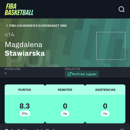
FIBA U16 WOMEN'S EUROBASKET 1989
14
#
Magdalena
POL
Stawiarska
POSICIÓN
ENLACES
-
Perfil del Jugador
PUNTOS
REBOTES
ASISTENCIAS
8.3
0
0
27to
1to
1to