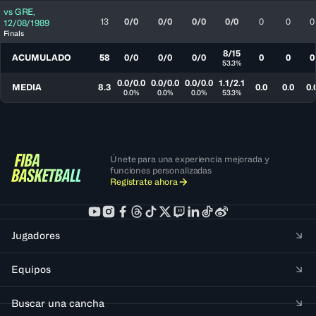
vs
GRE
,
13
0/0
0/0
0/0
0/0
0
0
0
12/08/1989
Finals
8/15
ACUMULADO
58
0/0
0/0
0/0
0
0
0
53.3%
0.0/0.0
0.0/0.0
0.0/0.0
1.1/2.1
MEDIA
8.3
0.0
0.0
0.
0.0%
0.0%
0.0%
53.3%
Únete para una experiencia mejorada y
funciones personalizadas
Regístrate ahora
Jugadores
Equipos
Buscar una cancha