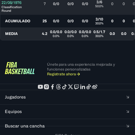
3/6
22/08/1976
7
0/0
0/0
0/0
0
0
0
50.0%
Classification
Round
3/10
ACUMULADO
25
0/0
0/0
0/0
0
0
0
30.0%
0.0/0.0
0.0/0.0
0.0/0.0
0.5/1.7
MEDIA
4.2
0.0
0.0
0.
0.0%
0.0%
0.0%
30.0%
Únete para una experiencia mejorada y
funciones personalizadas
Regístrate ahora
Jugadores
Equipos
Buscar una cancha