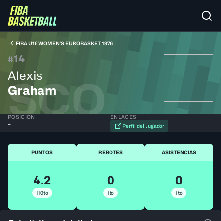
FIBA U16 WOMEN'S EUROBASKET 1976
14
#
Alexis
SCO
Graham
POSICIÓN
ENLACES
-
Perfil del Jugador
PUNTOS
REBOTES
ASISTENCIAS
4.2
0
0
110to
1to
1to