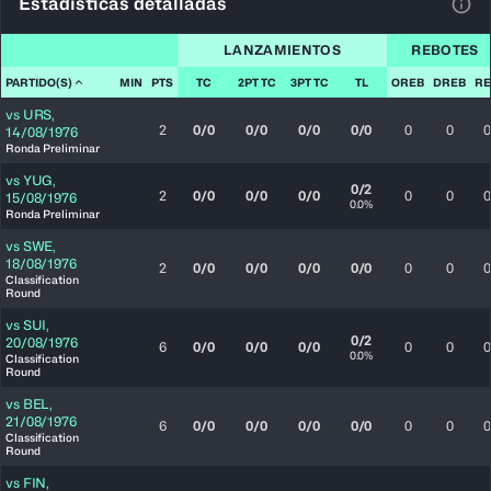
Estadísticas detalladas
Ver 
LANZAMIENTOS
REBOTES
PARTIDO(S)
MIN
PTS
TC
2PT TC
3PT TC
TL
OREB
DREB
RE
vs
URS
,
2
0/0
0/0
0/0
0/0
0
0
0
14/08/1976
Ronda Preliminar
vs
YUG
,
0/2
2
0/0
0/0
0/0
0
0
0
15/08/1976
0.0%
Ronda Preliminar
vs
SWE
,
18/08/1976
2
0/0
0/0
0/0
0/0
0
0
0
Classification
Round
vs
SUI
,
0/2
20/08/1976
6
0/0
0/0
0/0
0
0
0
0.0%
Classification
Round
vs
BEL
,
21/08/1976
6
0/0
0/0
0/0
0/0
0
0
0
Classification
Round
vs
FIN
,