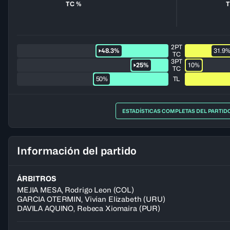
TC %
2PT
48.3%
31.9
TC
3PT
25%
10%
TC
50%
TL
ESTADÍSTICAS COMPLETAS DEL PARTID
Información del partido
ÁRBITROS
MEJIA MESA
,
Rodrigo Leon
(
COL
)
GARCIA OTERMIN
,
Vivian Elizabeth
(
URU
)
DAVILA AQUINO
,
Rebeca Xiomaira
(
PUR
)