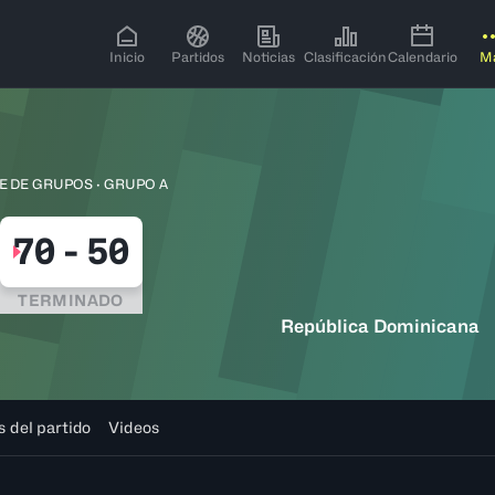
Inicio
Partidos
Noticias
Clasificación
Calendario
M
E DE GRUPOS · GRUPO A
70
-
50
TERMINADO
República Dominicana
s del partido
Videos