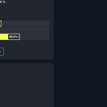
TC %
%
58.3%
O