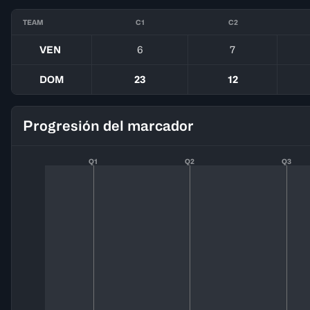
TEAM
C1
C2
VEN
6
7
DOM
23
12
Progresión del marcador
Q1
Q2
Q3