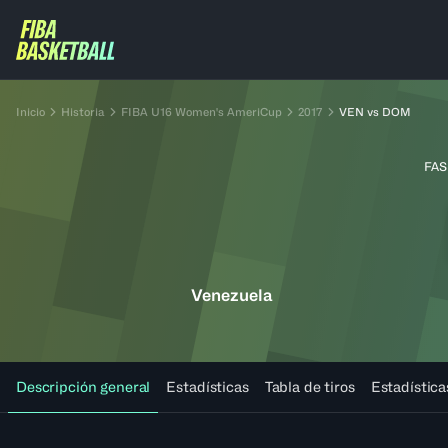
Inicio
Historia
FIBA U16 Women's AmeriCup
2017
VEN vs DOM
FAS
Venezuela
Descripción general
Estadísticas
Tabla de tiros
Estadística