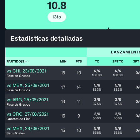
10.8
13to
Estadísticas detalladas
LANZAMIENT
PARTIDO(S)
MIN
PTS
TC
2PT TC
3PT
vs
CHI
,
23/08/2021
4/4
4/4
15
10
0/
100.0%
100.0%
Fase de Grupos
vs
MEX
,
25/08/2021
5/6
5/6
17
14
0/
83.3%
83.3%
Fase de Grupos
vs
ARG
,
25/08/2021
3/8
3/8
19
11
0/
37.5%
37.5%
Fase de Grupos
vs
CRC
,
27/08/2021
3/6
3/6
16
9
0/
50.0%
50.0%
Cuartos de Final
vs
MEX
,
29/08/2021
5/9
5/9
15
10
0/
55.6%
55.6%
Semifinales