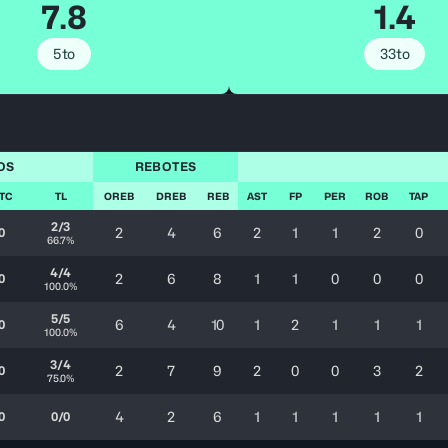
7.8
1.4
5to
33to
OS
REBOTES
 TC
TL
OREB
DREB
REB
AST
FP
PER
ROB
TAP
2/3
2
4
6
2
1
1
2
0
0
66.7%
4/4
2
6
8
1
1
0
0
0
0
100.0%
5/5
6
4
10
1
2
1
1
1
0
100.0%
3/4
2
7
9
2
0
0
3
2
0
75.0%
4
2
6
1
1
1
1
1
0
0/0