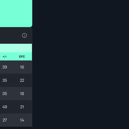
Ver la leyenda
+/-
EFC
39
18
35
22
35
18
49
21
27
14