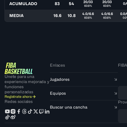
20/33
20/33
ACUMULADO
83
54
0/
60.6%
60.6%
4.0/6.6
4.0/6.6
0.0/
MEDIA
16.6
10.8
60.6%
60.6%
0.
Enlaces
FIBA
Únete para una
Jugadores
experiencia mejorada y
funciones
personalizadas
Equipos
Regístrate ahora
Redes sociales
Prov
Buscar una cancha