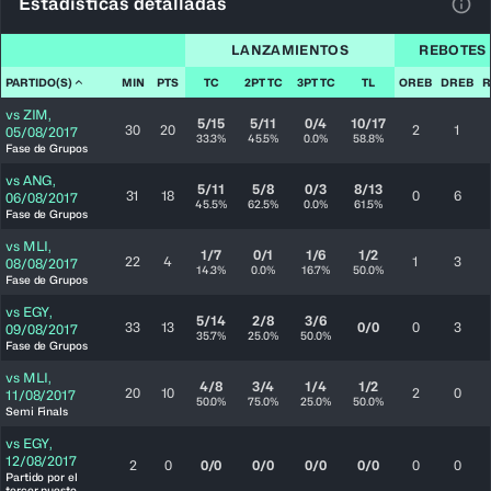
Estadísticas detalladas
Ver 
LANZAMIENTOS
REBOTES
PARTIDO(S)
MIN
PTS
TC
2PT TC
3PT TC
TL
OREB
DREB
R
vs
ZIM
,
5/15
5/11
0/4
10/17
30
20
2
1
05/08/2017
33.3%
45.5%
0.0%
58.8%
Fase de Grupos
vs
ANG
,
5/11
5/8
0/3
8/13
31
18
0
6
06/08/2017
45.5%
62.5%
0.0%
61.5%
Fase de Grupos
vs
MLI
,
1/7
0/1
1/6
1/2
22
4
1
3
08/08/2017
14.3%
0.0%
16.7%
50.0%
Fase de Grupos
vs
EGY
,
5/14
2/8
3/6
33
13
0/0
0
3
09/08/2017
35.7%
25.0%
50.0%
Fase de Grupos
vs
MLI
,
4/8
3/4
1/4
1/2
20
10
2
0
11/08/2017
50.0%
75.0%
25.0%
50.0%
Semi Finals
vs
EGY
,
12/08/2017
2
0
0/0
0/0
0/0
0/0
0
0
Partido por el
tercer puesto