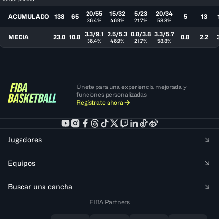
20/55
15/32
5/23
20/34
ACUMULADO
138
65
5
13
36.4%
46.9%
21.7%
58.8%
3.3/9.1
2.5/5.3
0.8/3.8
3.3/5.7
MEDIA
23.0
10.8
0.8
2.2
36.4%
46.9%
21.7%
58.8%
Únete para una experiencia mejorada y
funciones personalizadas
Regístrate ahora
Jugadores
Equipos
Buscar una cancha
FIBA Partners