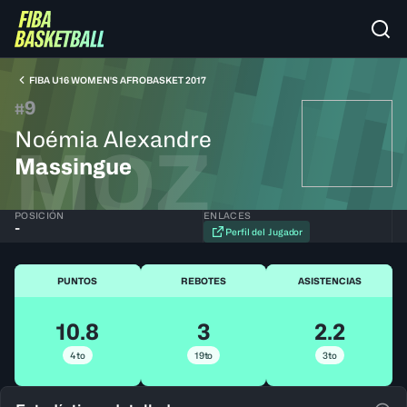
FIBA U16 WOMEN'S AFROBASKET 2017
9
#
Noémia Alexandre
MOZ
Massingue
POSICIÓN
ENLACES
-
Perfil del Jugador
PUNTOS
REBOTES
ASISTENCIAS
10.8
3
2.2
4to
19to
3to