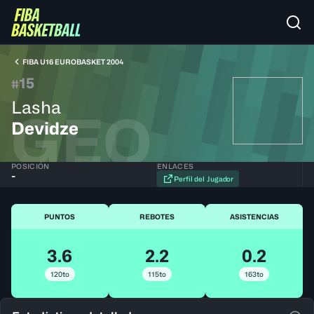
FIBA U16 EUROBASKET 2004
15
#
Lasha
GEO
Devidze
POSICIÓN
ENLACES
-
Perfil del Jugador
PUNTOS
REBOTES
ASISTENCIAS
3.6
2.2
0.2
120to
115to
163to