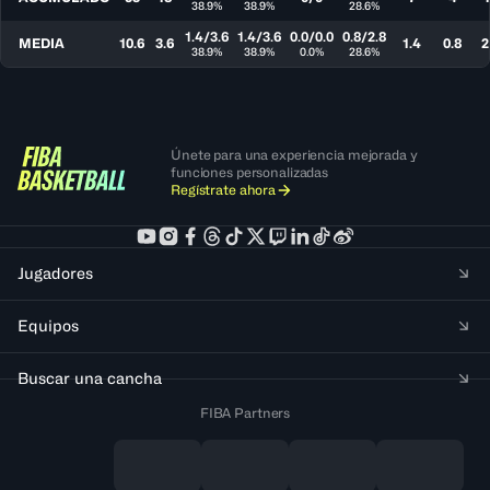
38.9%
38.9%
28.6%
1.4/3.6
1.4/3.6
0.0/0.0
0.8/2.8
MEDIA
10.6
3.6
1.4
0.8
2
38.9%
38.9%
0.0%
28.6%
Únete para una experiencia mejorada y
funciones personalizadas
Regístrate ahora
Jugadores
Equipos
Buscar una cancha
FIBA Partners