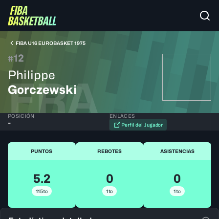
FIBA U16 EUROBASKET 1975
12
#
Philippe
FRA
Gorczewski
POSICIÓN
ENLACES
-
Perfil del Jugador
PUNTOS
REBOTES
ASISTENCIAS
5.2
0
0
115to
1to
1to