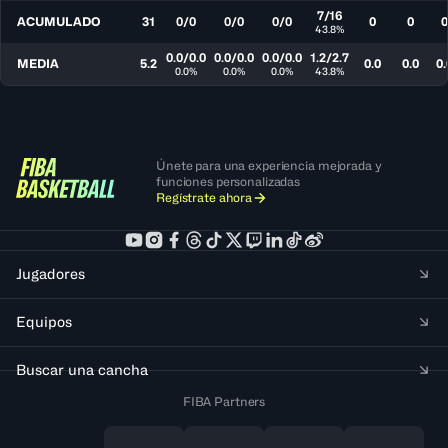
7/16
ACUMULADO
31
0/0
0/0
0/0
0
0
0
43.8%
0.0/0.0
0.0/0.0
0.0/0.0
1.2/2.7
MEDIA
5.2
0.0
0.0
0.
0.0%
0.0%
0.0%
43.8%
Únete para una experiencia mejorada y
funciones personalizadas
Regístrate ahora
Jugadores
Equipos
Buscar una cancha
FIBA Partners