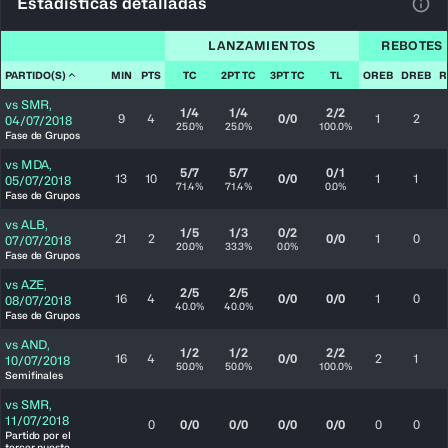
Estadísticas detalladas
Ver 
LANZAMIENTOS
REBOTES
PARTIDO(S)
MIN
PTS
TC
2PT TC
3PT TC
TL
OREB
DREB
R
vs
SMR
,
1/4
1/4
2/2
9
4
0/0
1
2
04/07/2018
25.0%
25.0%
100.0%
Fase de Grupos
vs
MDA
,
5/7
5/7
0/1
13
10
0/0
1
1
05/07/2018
71.4%
71.4%
0.0%
Fase de Grupos
vs
ALB
,
1/5
1/3
0/2
21
2
0/0
1
0
07/07/2018
20.0%
33.3%
0.0%
Fase de Grupos
vs
AZE
,
2/5
2/5
16
4
0/0
0/0
1
0
08/07/2018
40.0%
40.0%
Fase de Grupos
vs
AND
,
1/2
1/2
2/2
16
4
0/0
2
1
10/07/2018
50.0%
50.0%
100.0%
Semifinales
vs
SMR
,
11/07/2018
0
0/0
0/0
0/0
0/0
0
0
Partido por el
tercer puesto