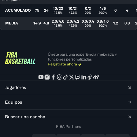
10/23
10/21
0/2
4/5
ACUMULADO
75
24
6
4
43.5%
47.6%
0.0%
80.0%
2.0/4.6
2.0/4.2
0.0/0.4
0.8/1.0
MEDIA
14.9
4.8
1.2
0.8
2
43.5%
47.6%
0.0%
80.0%
Únete para una experiencia mejorada y
funciones personalizadas
Regístrate ahora
Jugadores
Equipos
Buscar una cancha
FIBA Partners