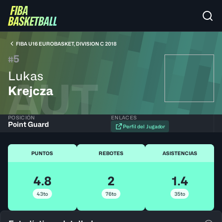
FIBA U16 EUROBASKET, DIVISION C 2018
5
#
Lukas
AUT
Krejcza
POSICIÓN
ENLACES
Point Guard
Perfil del Jugador
PUNTOS
REBOTES
ASISTENCIAS
4.8
2
1.4
43to
76to
35to