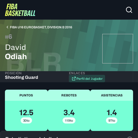
FIBA U16 EUROBASKET, DIVISION B 2016
6
#
David
BLR
Odiah
POSICIÓN
ENLACES
Shooting Guard
Perfil del Jugador
PUNTOS
REBOTES
ASISTENCIAS
12.5
3.4
1.4
30to
119to
97to