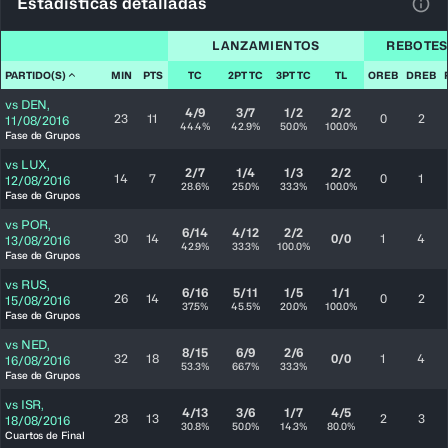
Estadísticas detalladas
Ver 
LANZAMIENTOS
REBOTES
PARTIDO(S)
MIN
PTS
TC
2PT TC
3PT TC
TL
OREB
DREB
vs
DEN
,
4/9
3/7
1/2
2/2
23
11
0
2
11/08/2016
44.4%
42.9%
50.0%
100.0%
Fase de Grupos
vs
LUX
,
2/7
1/4
1/3
2/2
14
7
0
1
12/08/2016
28.6%
25.0%
33.3%
100.0%
Fase de Grupos
vs
POR
,
6/14
4/12
2/2
30
14
0/0
1
4
13/08/2016
42.9%
33.3%
100.0%
Fase de Grupos
vs
RUS
,
6/16
5/11
1/5
1/1
26
14
0
2
15/08/2016
37.5%
45.5%
20.0%
100.0%
Fase de Grupos
vs
NED
,
8/15
6/9
2/6
32
18
0/0
1
4
16/08/2016
53.3%
66.7%
33.3%
Fase de Grupos
vs
ISR
,
4/13
3/6
1/7
4/5
28
13
2
3
18/08/2016
30.8%
50.0%
14.3%
80.0%
Cuartos de Final