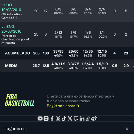
vs
BEL
,
6/9
3/5
3/4
2/4
19/08/2016
28
17
0
5
66.7%
60.0%
75.0%
50.0%
Classification
Games 5-8
vs
ENG
,
20/08/2016
2/12
1/6
1/6
1/1
25
6
0
2
Partido de
16.7%
16.7%
16.7%
100.0%
clasificación por el
5º puesto
38/95
26/60
12/35
12/15
ACUMULADO
205
100
4
23
40.0%
43.3%
34.3%
80.0%
4.8/11.9
3.3/7.5
1.5/4.4
1.5/1.9
MEDIA
25.7
12.5
0.5
2.9
40.0%
43.3%
34.3%
80.0%
Únete para una experiencia mejorada y
funciones personalizadas
Regístrate ahora
Jugadores