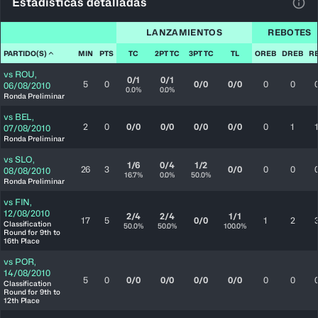
Estadísticas detalladas
Ver 
LANZAMIENTOS
REBOTES
PARTIDO(S)
MIN
PTS
TC
2PT TC
3PT TC
TL
OREB
DREB
R
vs
ROU
,
0/1
0/1
5
0
0/0
0/0
0
0
06/08/2010
0.0%
0.0%
Ronda Preliminar
vs
BEL
,
2
0
0/0
0/0
0/0
0/0
0
1
07/08/2010
Ronda Preliminar
vs
SLO
,
1/6
0/4
1/2
26
3
0/0
0
0
08/08/2010
16.7%
0.0%
50.0%
Ronda Preliminar
vs
FIN
,
12/08/2010
2/4
2/4
1/1
17
5
0/0
1
2
Classification
50.0%
50.0%
100.0%
Round for 9th to
16th Place
vs
POR
,
14/08/2010
5
0
0/0
0/0
0/0
0/0
0
0
Classification
Round for 9th to
12th Place