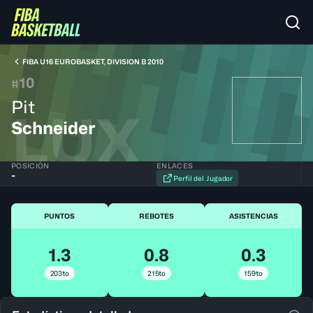
FIBA U16 EUROBASKET, DIVISION B 2010
10
#
Pit
LUX
Schneider
POSICIÓN
ENLACES
-
Perfil del Jugador
PUNTOS
REBOTES
ASISTENCIAS
1.3
0.8
0.3
203to
215to
159to