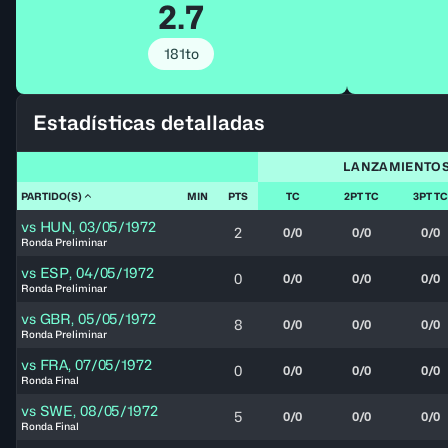
2.7
181to
Estadísticas detalladas
LANZAMIENTO
PARTIDO(S)
MIN
PTS
TC
2PT TC
3PT TC
vs
HUN
,
03/05/1972
2
0/0
0/0
0/0
Ronda Preliminar
vs
ESP
,
04/05/1972
0
0/0
0/0
0/0
Ronda Preliminar
vs
GBR
,
05/05/1972
8
0/0
0/0
0/0
Ronda Preliminar
vs
FRA
,
07/05/1972
0
0/0
0/0
0/0
Ronda Final
vs
SWE
,
08/05/1972
5
0/0
0/0
0/0
Ronda Final