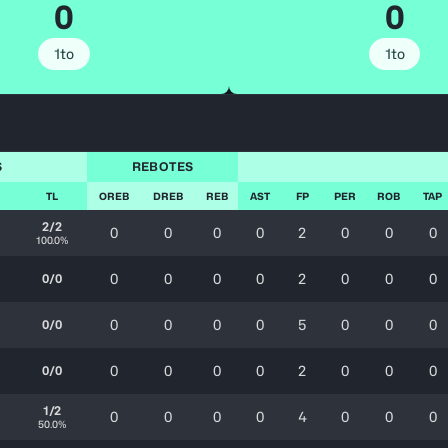
0
0
1to
1to
S
REBOTES
TL
OREB
DREB
REB
AST
FP
PER
ROB
TAP
2/2
0
0
0
0
2
0
0
0
100.0%
0
0
0
0
2
0
0
0
0/0
0
0
0
0
5
0
0
0
0/0
0
0
0
0
2
0
0
0
0/0
1/2
0
0
0
0
4
0
0
0
50.0%