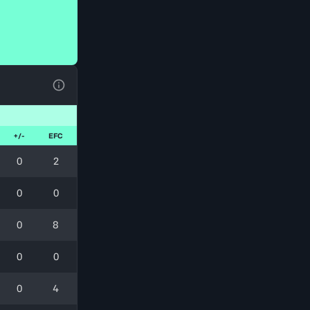
Ver la leyenda
+/-
EFC
0
2
0
0
0
8
0
0
0
4