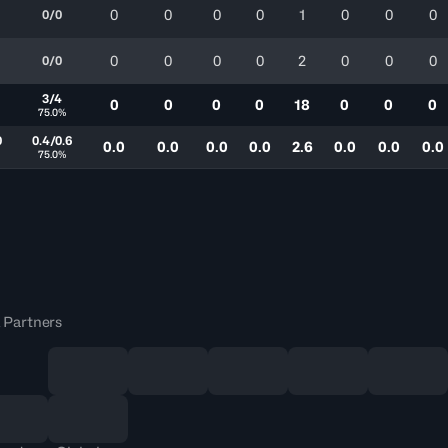
0
0
0
0
1
0
0
0
0/0
0
0
0
0
2
0
0
0
0/0
3/4
0
0
0
0
18
0
0
0
75.0%
0
0.4/0.6
0.0
0.0
0.0
0.0
2.6
0.0
0.0
0.0
75.0%
 Partners