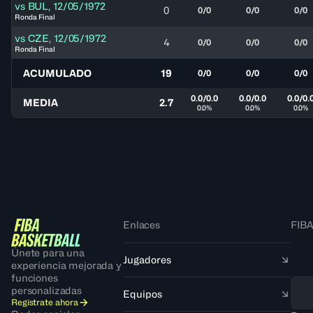
vs
BUL
,
12/05/1972
0
0/0
0/0
0/0
Ronda Final
vs
CZE
,
12/05/1972
4
0/0
0/0
0/0
Ronda Final
ACUMULADO
19
0/0
0/0
0/0
0.0/0.0
0.0/0.0
0.0/0.
MEDIA
2.7
0.0%
0.0%
0.0%
Enlaces
FIBA
Únete para una
Jugadores
experiencia mejorada y
funciones
personalizadas
Equipos
Regístrate ahora