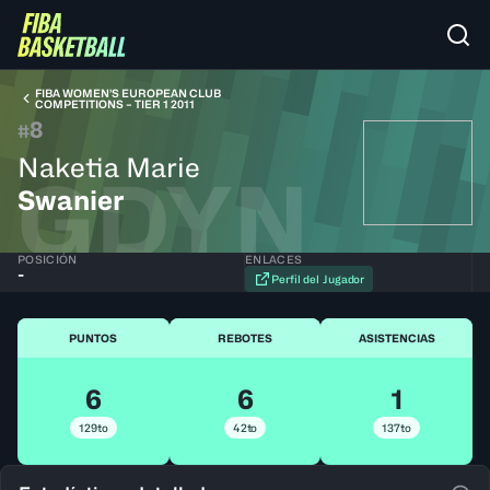
FIBA WOMEN’S EUROPEAN CLUB
COMPETITIONS – TIER 1 2011
8
#
Naketia Marie
GDYN
Swanier
POSICIÓN
ENLACES
-
Perfil del Jugador
PUNTOS
REBOTES
ASISTENCIAS
6
6
1
129to
42to
137to