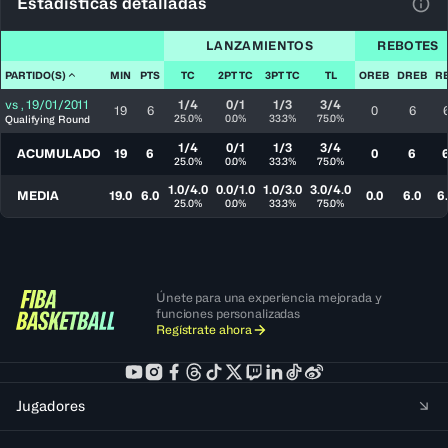
Estadísticas detalladas
Ver 
LANZAMIENTOS
REBOTES
PARTIDO(S)
MIN
PTS
TC
2PT TC
3PT TC
TL
OREB
DREB
R
vs
,
19/01/2011
1/4
0/1
1/3
3/4
19
6
0
6
25.0%
0.0%
33.3%
75.0%
Qualifying Round
1/4
0/1
1/3
3/4
ACUMULADO
19
6
0
6
25.0%
0.0%
33.3%
75.0%
1.0/4.0
0.0/1.0
1.0/3.0
3.0/4.0
MEDIA
19.0
6.0
0.0
6.0
6
25.0%
0.0%
33.3%
75.0%
Únete para una experiencia mejorada y
funciones personalizadas
Regístrate ahora
Jugadores