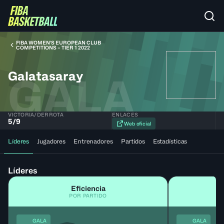
FIBA WOMEN’S EUROPEAN CLUB
COMPETITIONS – TIER 1 2022
Galatasaray
GALA
VICTORIA/DERROTA
ENLACES
5
/
9
Web oficial
Líderes
Jugadores
Entrenadores
Partidos
Estadísticas
Líderes
Eficiencia
POR PARTIDO
GALA
GALA