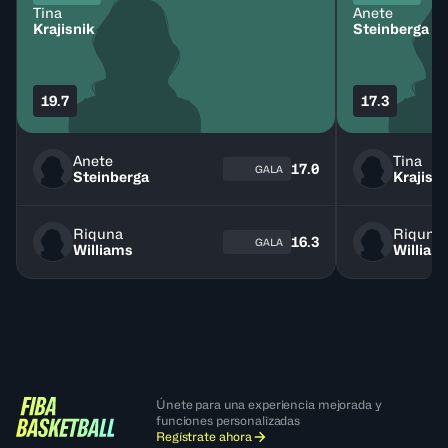
Tina
Anete
Krajisnik
Steinberga
19.7
17.3
Anete
Tina
17.0
GALA
Steinberga
Krajisn
Riquna
Riquna
16.3
GALA
Williams
William
Únete para una experiencia mejorada y
funciones personalizadas
Regístrate ahora