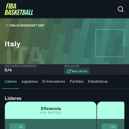
FIBA EUROBASKET 1967
Italy
ITA
VICTORIA/DERROTA
ENLACES
5
/
4
Web oficial
Líderes
Jugadores
Entrenadores
Partidos
Estadísticas
Líderes
Eficiencia
POR PARTIDO
ITA
ITA