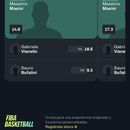
Massimo
Massimo
Masini
Masini
14.0
17.3
Gabriele
Gabriel
10.8
ITA
Vianello
Vianello
Sauro
Sauro
9.3
ITA
Bufalini
Bufalini
Únete para una experiencia mejorada y
funciones personalizadas
Regístrate ahora